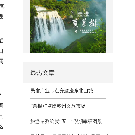
客
摆
近
口
属
最热文章
、
民宿产业带点亮这座东北山城
到
网
“票根+”点燃苏州文旅市场
问
旅游专列绘就“五一”假期幸福图景
这