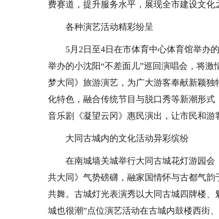
费赛道，提升服务水平，展现全市建设文化
各种演艺活动精彩纷呈
5月2日至4日在市体育中心体育馆举办的任贤
举办的小沈阳“不差面儿”巡回演唱会，将
梦大同》旅游演艺，为广大游客奉献新颖独
化特色，融合传统节目与脱口秀等新潮形式
音乐剧《凝望云冈》惠民演出，让市民和游
大同古城内的文化活动异彩缤纷
在南城墙关城举行大同古城花灯游园会，
共大同》气势磅礴，融家国情怀与古都气韵
共舞。古城灯光表演秀以大同古城四牌楼、
城也很潮”点位演艺活动在古城内鼓楼西街、