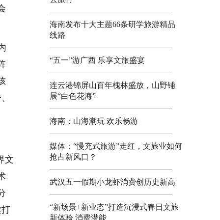
会
海南发布十大主题66条研学旅游精品
线路
内
“五一”游广西 乐享文旅盛宴
阵
孩
连云港锦屏山百年槐林盛放，山野铺
展“白色花海”
子、
海南：山海潮玩 欢乐畅游
媒体：“慢充式旅游”走红，文旅业如何
抢占新风口？
界文
术
武汉五一假期小龙虾消费创历史新高
分
“新场景+新业态”打造沉浸式春日文旅
棠打
新体验 消费潜能