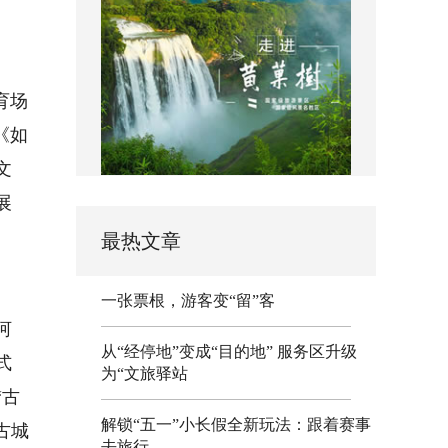
育场
《如
文
展
最热文章
一张票根，游客变“留”客
河
从“经停地”变成“目的地” 服务区升级
式
为“文旅驿站
“古
解锁“五一”小长假全新玩法：跟着赛事
古城
去旅行