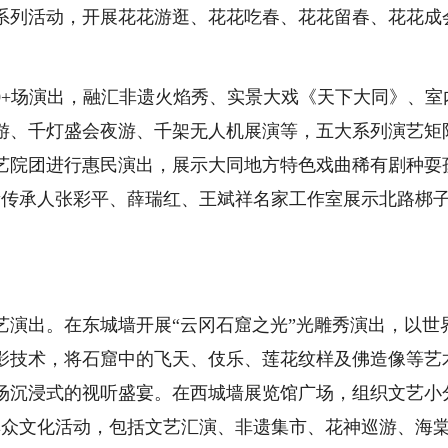
系列活动，开展花花游逛、花花吃春、花花留春、花花成
+场演出，融汇非遗火焰秀、实景大戏《天下大同》、室
游、千灯盛会夜游、千架无人机展演等，五大系列演艺矩
艺院团进行惠民演出，展示大同地方特色戏曲稀有剧种耍
遗传承人张彩平、薛瑞红、王斌祥名家工作室展示北路梆
出。在东城墙开展“云冈石窟之光”光雕秀演出，以世
影技术，将石窟中的飞天、伎乐、莲花纹样及佛造像等艺
场沉浸式的视听盛宴。在西城墙展览馆广场，组织文艺小
群众文化活动，包括文艺汇演、非遗集市、花神巡游、海