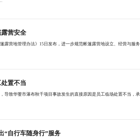
.
篷露营安全
帐篷露营地管理办法》15日发布，进一步规范帐篷露营地设立、经营与服
工处置不当
查，导致华蓥市瀑布秋千项目事故发生的直接原因是员工临场处置不当，
出“自行车随身行”服务