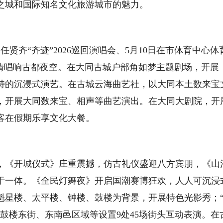
之城和国际知名文化旅游城市的魅力。
齐“齐迹”2026巡回演唱会、5月10日在市体育中心体
激情唱响古都夜空。在大同古城户部角如梦主题剧场，开展
特的沉浸式演艺。在古城云海曲艺社，以大同本土数来宝
，开展大同数来宝、相声等曲艺演出。在大同大剧院，开
客在假期乐享文化大餐。
《开城仪式》庄重震撼，仿古礼仪盛迎八方宾朋，《山
于一体。《全民灯舞夜》开启国潮赛博狂欢，人人可沉浸
魁星楼、太平楼、钟楼、鼓楼为背景，开展特色光影秀；
鼓楼东街、东南邑区域等设置9处45场街头互动表演。在