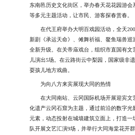
东南邑历史文化街区，举办春天花花园游会
等多元主题活动，让市民、游客探春赏春。
在代王府举办大明百戏园活动，全天200
新剧《承运天命》、傩舞祈福、鳌鱼瑞兽巡
全新升级。在关帝庙戏台，组织市直国有文
儿演出5场。在云路街云中梨园，国家级非
耍孩儿地方戏曲。
为向八方来宾展现大同的热情
在大同南站、云冈国际机场开展迎宾文艺演
化遗产云冈石窟为主题，通过前沿的数字光
元素，动态投射在城墙建筑立面上，打造一
队开展文艺汇演9场，并举行大同海棠花开