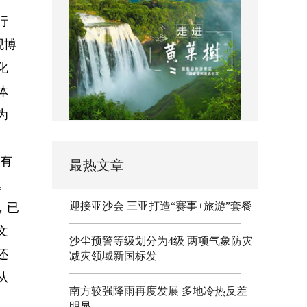
行
观博
化
体
为
拥有
最热文章
。
迎接亚沙会 三亚打造“赛事+旅游”套餐
，已
文
沙尘预警等级划分为4级 两项气象防灾
还
减灾领域新国标发
从
南方较强降雨再度发展 多地冷热反差
明显