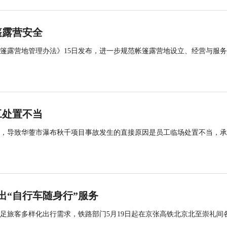
篷露营安全
帐篷露营地管理办法》15日发布，进一步规范帐篷露营地设立、经营与服
工处置不当
查，导致华蓥市瀑布秋千项目事故发生的直接原因是员工临场处置不当，
出“自行车随身行”服务
足旅客多样化出行需求，铁路部门5月19日起在京张高铁北京北至崇礼间
.