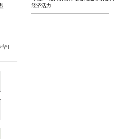
型
经济活力
金华]