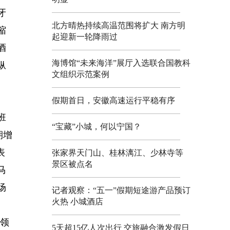
牙
北方晴热持续高温范围将扩大 南方明
缩
起迎新一轮降雨过
酒
海博馆“未来海洋”展厅入选联合国教科
纵
文组织示范案例
。
假期首日，安徽高速运行平稳有序
班
“宝藏”小城，何以宁国？
期增
表
张家界天门山、桂林漓江、少林寺等
景区被点名
马
场
记者观察：“五一”假期短途游产品预订
火热 小城酒店
的领
5天超15亿人次出行 交旅融合激发假日