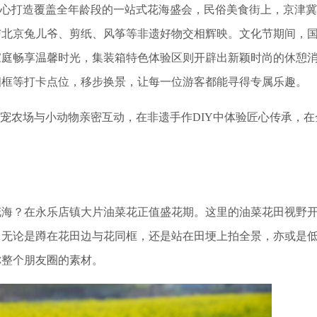
心打造覆盖全年龄段的一站式花海盛会，民俗美食街上，京津
与北京兔儿爷、剪纸、风筝等非遗好物交相辉映。文化节期间，
家庭畅享温馨时光，集装箱特色体验区则开辟出新颖时尚的休憩
相框等打卡点位，移步换景，让每一位游客都能寻得专属乐趣。
宠农场与小动物亲密互动，在非遗手作DIY中体验匠心传承，在
海？在永乐店镇大片油菜花正值盛花期。这里的油菜花田视野
。无论是蹲在花田边与花同框，还是站在田埂上拍全景，亦或是
你整个朋友圈的素材。