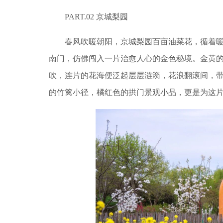
PART.02 京城梨园
春风吹暖朝阳，京城梨园百亩油菜花，循着暖
南门，仿佛闯入一片治愈人心的金色秘境。金黄
吹，连片的花海便泛起层层涟漪，花浪翻滚间，
的竹篱小径，橘红色的拱门景观小品，更是为这