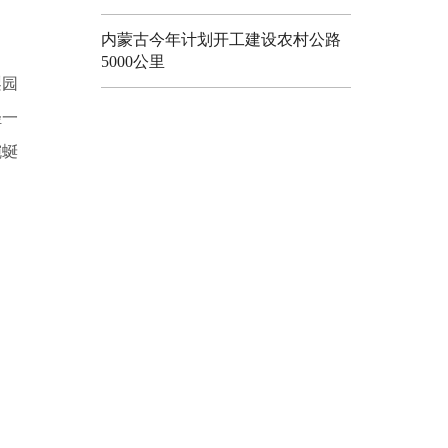
内蒙古今年计划开工建设农村公路
5000公里
梨园
轻一
蜿蜒