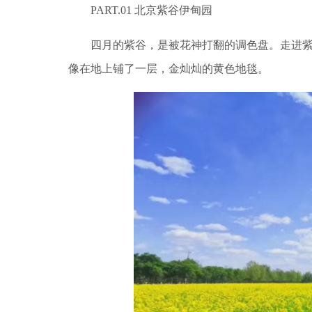
PART.01 北京紫谷伊甸园
四月的紫谷，是被花神打翻的调色盘。走进紫
像在地上铺了一层，金灿灿的黄色地毯。