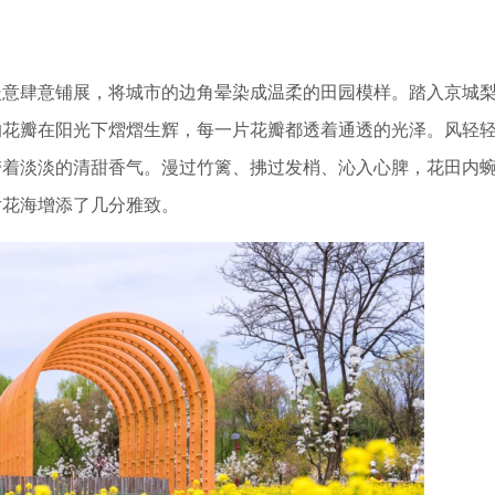
意肆意铺展，将城市的边角晕染成温柔的田园模样。踏入京城
的花瓣在阳光下熠熠生辉，每一片花瓣都透着通透的光泽。风轻
带着淡淡的清甜香气。漫过竹篱、拂过发梢、沁入心脾，花田内
片花海增添了几分雅致。