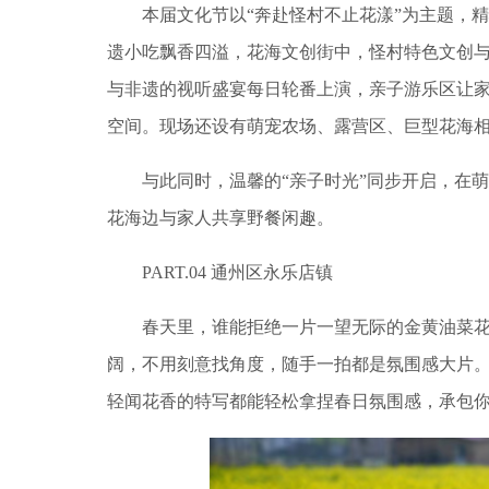
本届文化节以“奔赴怪村不止花漾”为主题，精
遗小吃飘香四溢，花海文创街中，怪村特色文创
与非遗的视听盛宴每日轮番上演，亲子游乐区让
空间。现场还设有萌宠农场、露营区、巨型花海
与此同时，温馨的“亲子时光”同步开启，在萌
花海边与家人共享野餐闲趣。
PART.04 通州区永乐店镇
春天里，谁能拒绝一片一望无际的金黄油菜花
阔，不用刻意找角度，随手一拍都是氛围感大片
轻闻花香的特写都能轻松拿捏春日氛围感，承包