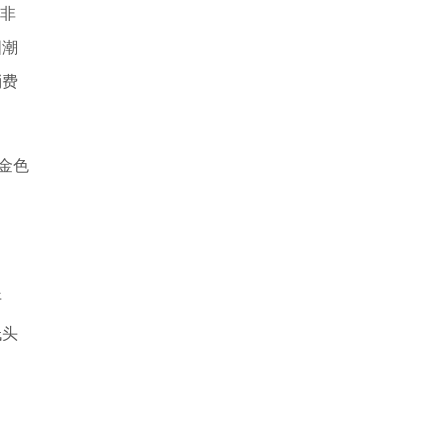
冀非
国潮
消费
金色
开
低头