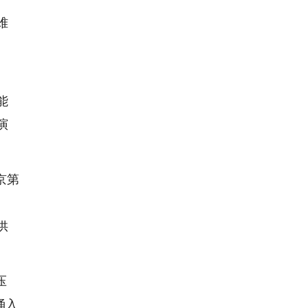
难
能
演
京第
、
供
压
涌入