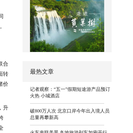
同
，
联合
最热文章
面转
绪价
记者观察：“五一”假期短途游产品预订
火热 小城酒店
，升
破800万人次 北京口岸今年出入境人员
跨
总量再攀新高
全
火车串联美景 各地旅游列车加密开行