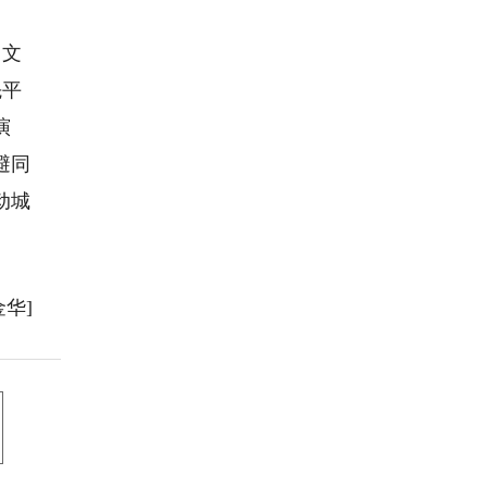
了文
先平
演
避同
动城
金华]