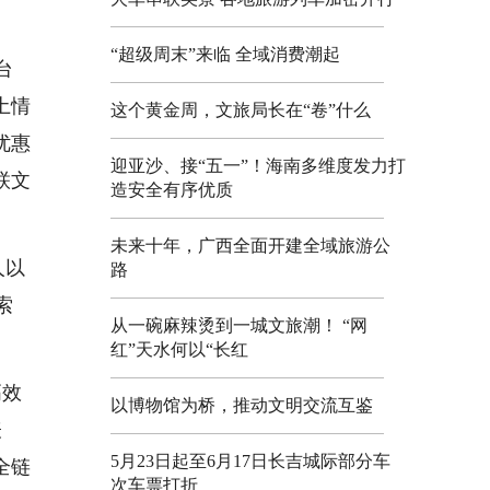
“超级周末”来临 全域消费潮起
台
土情
这个黄金周，文旅局长在“卷”什么
优惠
迎亚沙、接“五一”！海南多维度发力打
联文
造安全有序优质
。
未来十年，广西全面开建全域旅游公
人以
路
索
从一碗麻辣烫到一城文旅潮！ “网
红”天水何以“长红
高效
以博物馆为桥，推动文明交流互鉴
表
5月23日起至6月17日长吉城际部分车
全链
次车票打折