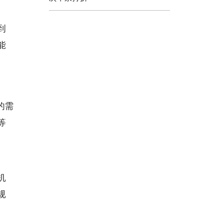
到
能
的需
等
机
规