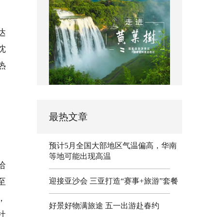
达
沈
热
最热文章
预计5月全国大部地区气温偏高，华南
等地可能出现高温
哈
至
迎接亚沙会 三亚打造“赛事+旅游”套餐
，
好景好物满旅途 五一出游赴春约
牡