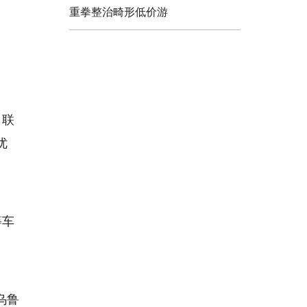
。
重拳整治畸形低价游
，联
优
等车
乌鲁