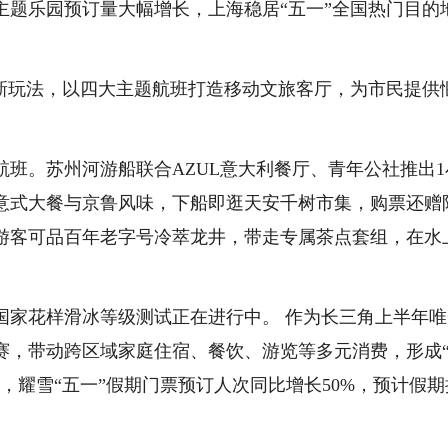
主题乐园预订量大幅增长，上海稳居“五一”全国热门目的
玩法，以四大主题航班打造移动文旅客厅，为市民提供
。苏州河游船联合AZUL意大利餐厅、青年公社推出1
意式大餐与京鲁风味，下船即逛天安千树市集，购票还赠
游客可品百年老字号冷萃龙井，带走专属茶点套组，在水
国家花样滑冰等级测试正在进行中。 作为长三角上半年唯
参赛，带动跨区域家庭住宿、餐饮、游览等多元消费，形成
，耀雪“五一”假期门票预订人次同比增长50%，预计假期