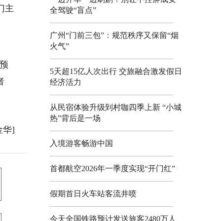
门主
全驾驶“盲点”
广州“门前三包”：规范秩序又保留“烟
火气”
票预
5天超15亿人次出行 交旅融合激发假日
者
经济活力
从民宿体验升级到村咖四季上新 “小城
热”背后是一场
金华]
入境游客畅游中国
首都航空2026年一季度实现“开门红”
假期首日火车站客流井喷
今天全国铁路预计发送旅客2480万人