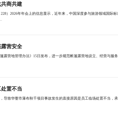
化共商共建
 228）2026年年会上的信息显示，近年来，中国深度参与旅游领域国际标
.
篷露营安全
帐篷露营地管理办法》15日发布，进一步规范帐篷露营地设立、经营与服
工处置不当
查，导致华蓥市瀑布秋千项目事故发生的直接原因是员工临场处置不当，