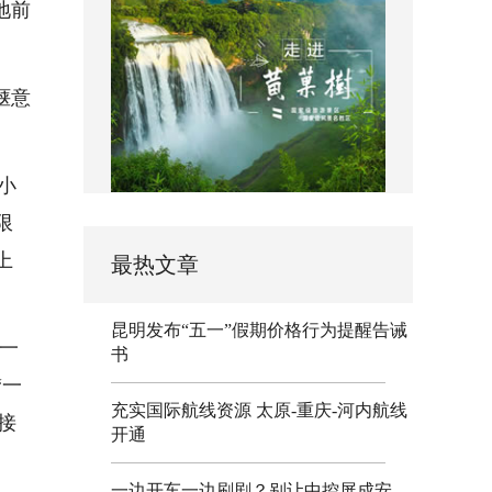
地前
惬意
小
限
上
最热文章
昆明发布“五一”假期价格行为提醒告诫
一
书
“一
充实国际航线资源 太原-重庆-河内航线
接
开通
一边开车一边刷剧？别让中控屏成安