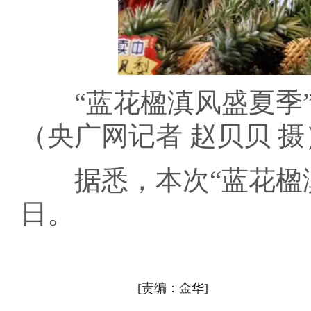
“蓝花楹滇风盛夏季”
（央广网记者 赵贝贝 摄
据悉，本次“蓝花楹滇风
日。
[责编：金华]