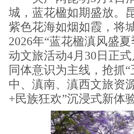
城，蓝花楹如期盛放。
紫色花海如烟如霞，将
2026年“蓝花楹滇风盛
动文旅活动4月30日正
同体意识为主线，抢抓“
中、滇南、滇西文旅资源
+民族狂欢”沉浸式新体