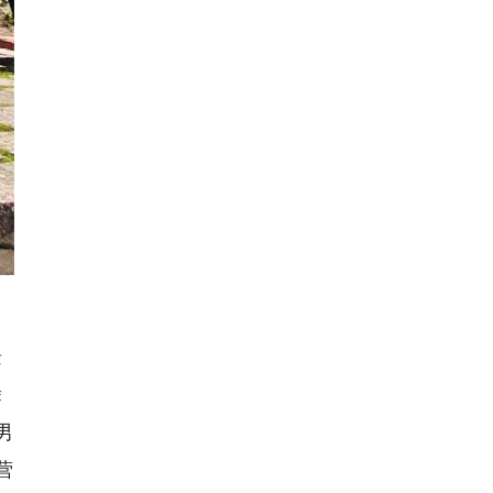
缘
舞
男
营