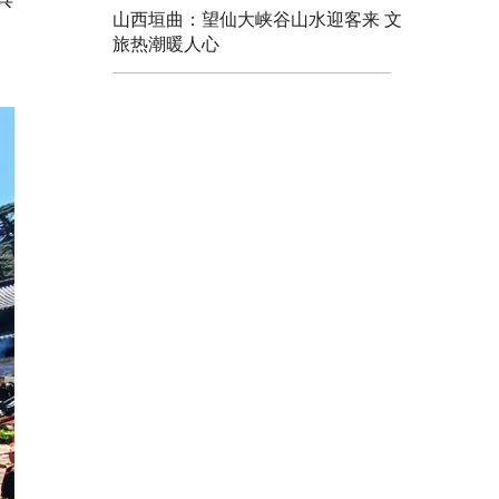
山西垣曲：望仙大峡谷山水迎客来 文
、
旅热潮暖人心