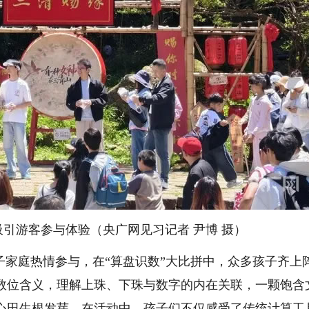
引游客参与体验（央广网见习记者 尹博 摄）
家庭热情参与，在“算盘识数”大比拼中，众多孩子齐上
数位含义，理解上珠、下珠与数字的内在关联，一颗饱含
心田生根发芽。在活动中，孩子们不仅感受了传统计算工