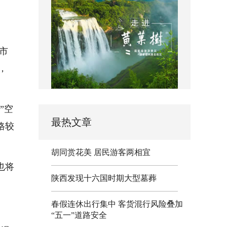
市
，
”空
最热文章
格较
胡同赏花美 居民游客两相宜
也将
陕西发现十六国时期大型墓葬
春假连休出行集中 客货混行风险叠加
“五一”道路安全