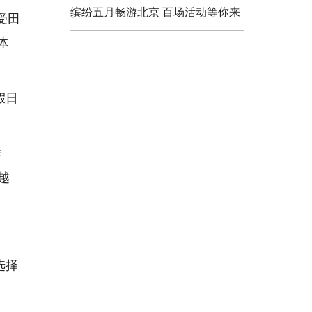
缤纷五月畅游北京 百场活动等你来
受田
体
假日
游
越
选择