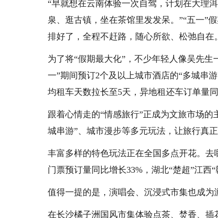
“早就想在云南体验一次自驾，计划在大理
泉、逛古镇，坐在茶馆里发发呆。”“五一”假
排好了，全程不赶路，随心所欲、松弛自在
为了将“假期最大化”，不少年轻人像吴先生
一”期间预订2个及以上城市酒店的“多城串游
均租车天数拉长至5天，异地租还车订单量同
跟着心情走的“情感旅行”正成为文旅市场的
城串游”、城市漫步等多元玩法，让旅行真正
丰富多样的特色玩法正在全国多点开花。去哪
门票预订量同比增长33%，湖北“楚超”江西
值得一提的是，演唱会、沉浸式市集也成为
在长沙橘子洲国风市集体验点茶、焚香、插花、皮