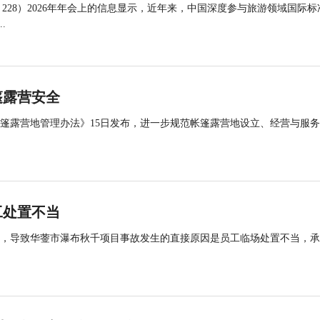
 228）2026年年会上的信息显示，近年来，中国深度参与旅游领域国际标
.
篷露营安全
帐篷露营地管理办法》15日发布，进一步规范帐篷露营地设立、经营与服
工处置不当
查，导致华蓥市瀑布秋千项目事故发生的直接原因是员工临场处置不当，