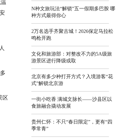
泡温
N种文旅玩法“解锁”五一假期多巴胺 哪
安
种方式最得你心
2万名选手齐聚古城！2026保定马拉松
鸣枪开跑
人
文化和旅游部：对整改不力的5A级旅
游景区进行降级或取
“多
北京有多少种打开方式？入境游客“花
式”解锁北京游
景区
一街小吃香 满城文脉长——沙县区以
食旅融合撬动发展
贵州仁怀：不只“春日限定”，更有“四
季常青”