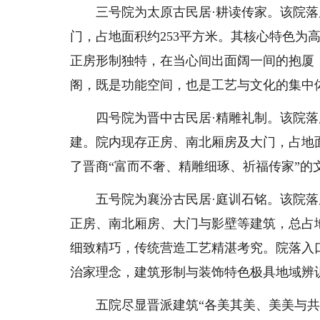
三号院为太原古民居·耕读传家。该院落
门，占地面积约253平方米。其核心特色为
正房形制独特，在当心间出面阔一间的抱厦
阁，既是功能空间，也是工艺与文化的集中
四号院为晋中古民居·精雕礼制。该院落原
建。院内现存正房、南北厢房及大门，占地面
了晋商“富而不奢、精雕细琢、祈福传家”的
五号院为襄汾古民居·庭训石铭。该院落
正房、南北厢房、大门与影壁等建筑，总占地
细致精巧，传统营造工艺精湛考究。院落入
治家理念，建筑形制与装饰特色极具地域辨
五院尽显晋派建筑“各美其美、美美与共”