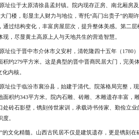
原址位于太原清徐县孟封镇。院内现存正房、南北厢房及
高大门楼，彰显主人财力与地位，寄托“高门出贵子”的期
，通过结构变化，丰富房屋层次，提升整体美感。第二层
体现，尽显黄土高原上人与天地共生的营造智慧。
址位于晋中市介休市义安村，清乾隆四十五年（1780
积约279平方米。这是典型的晋中晋商民居大门，完美
文化内核。
原址位于临汾市襄汾县，始建于清代。院落格局完整，现
面积约343平方米。院内石雕、砖雕、木雕遗存丰富，
口处砖石影壁，镌刻传世家训，承载诗书传家、勤俭立业
识度。
的文化精髓。山西古民居不仅是建筑遗存，更是镌刻在