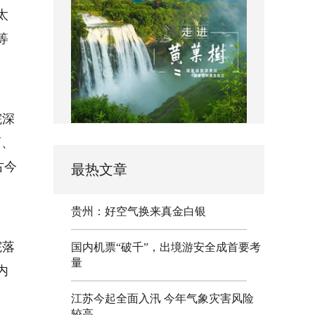
太
等
厢
院深
巧、
古今
最热文章
贵州：好空气换来真金白银
民
院落
国内机票“破千”，出境游安全成首要考
量
内
江苏今起全面入汛 今年气象灾害风险
较高