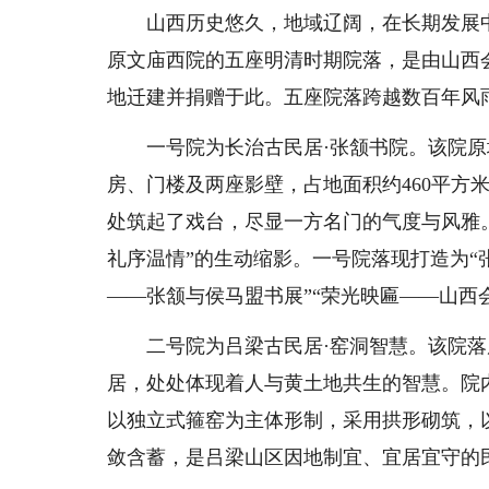
山西历史悠久，地域辽阔，在长期发展中
原文庙西院的五座明清时期院落，是由山西
地迁建并捐赠于此。五座院落跨越数百年风
一号院为长治古民居·张颔书院。该院原
房、门楼及两座影壁，占地面积约460平方
处筑起了戏台，尽显一方名门的气度与风雅
礼序温情”的生动缩影。一号院落现打造为“
——张颔与侯马盟书展”“荣光映匾——山西
二号院为吕梁古民居·窑洞智慧。该院落
居，处处体现着人与黄土地共生的智慧。院内
以独立式箍窑为主体形制，采用拱形砌筑，
敛含蓄，是吕梁山区因地制宜、宜居宜守的