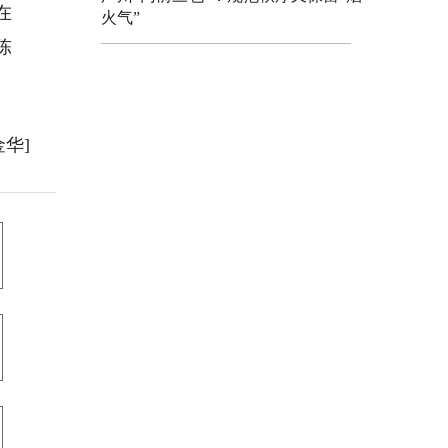
在
火气”
陈
金华]