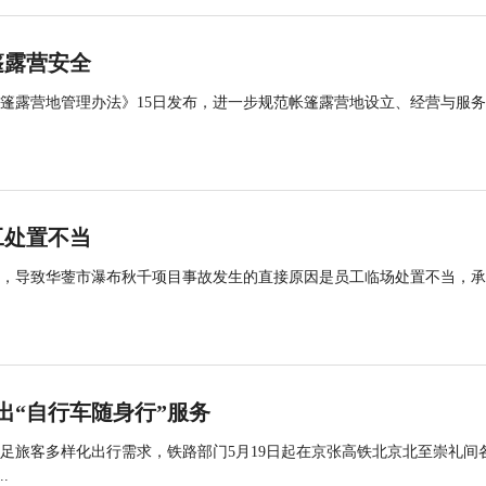
篷露营安全
帐篷露营地管理办法》15日发布，进一步规范帐篷露营地设立、经营与服
工处置不当
查，导致华蓥市瀑布秋千项目事故发生的直接原因是员工临场处置不当，
出“自行车随身行”服务
足旅客多样化出行需求，铁路部门5月19日起在京张高铁北京北至崇礼间
.