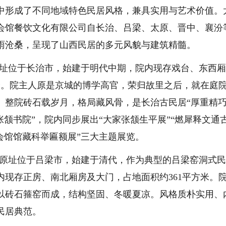
形成了不同地域特色民居风格，兼具实用与艺术价值。
会馆餐饮文化有限公司自长治、吕梁、太原、晋中、襄汾
雨沧桑，呈现了山西民居的多元风貌与建筑精髓。
址位于长治市，始建于明代中期，院内现存戏台、东西
米。院主人原是京城的博学高官，荣归故里之后，就在庭
。整院砖石载岁月，格局藏风骨，是长治古民居“厚重精
张颔书院”，院内同步展出“大家张颔生平展”“燃犀释文通
会馆馆藏科举匾额展”三大主题展览。
原址位于吕梁市，始建于清代，作为典型的吕梁窑洞式
现存正房、南北厢房及大门，占地面积约361平方米。
以砖石箍窑而成，结构坚固、冬暖夏凉。风格质朴实用、
民居典范。