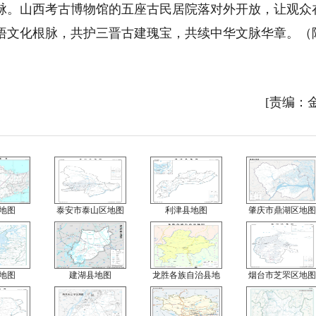
脉。山西考古博物馆的五座古民居院落对外开放，让观众
悟文化根脉，共护三晋古建瑰宝，共续中华文脉华章。（
[责编：
地图
泰安市泰山区地图
利津县地图
肇庆市鼎湖区地图
地图
建湖县地图
龙胜各族自治县地
烟台市芝罘区地图