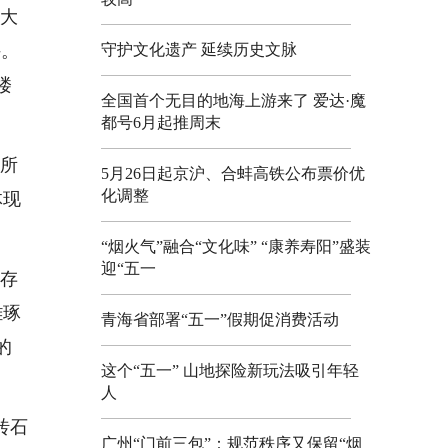
大
许。
守护文化遗产 延续历史文脉
楼
全国首个无目的地海上游来了 爱达·魔
都号6月起推周末
）所
5月26日起京沪、合蚌高铁公布票价优
化调整
体现
“烟火气”融合“文化味” “康养寿阳”盛装
迎“五一
存
雕琢
青海省部署“五一”假期促消费活动
的
这个“五一” 山地探险新玩法吸引年轻
人
砖石
广州“门前三包”：规范秩序又保留“烟