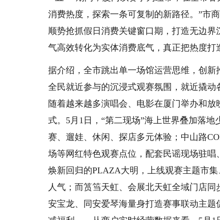
消费热度，探索一条可复制的新路径。”市
顺势抢抓假日消费关键窗口期，打造无边界沉
气高效转化为实体消费底气，真正把热度打
据介绍，全市跳出单一场馆运营思维，创新推
全民就近参与的沉浸式观赛氛围，就近撬动
随着越来越多演唱会、电影在厦门举办和放
式。5月1日，“第二现场”海上世界叠加落
赛、遛娃、休闲、探店多元体验；中山路CO
场等网红特色观赛点位，配套民谣现场驻唱
焕新回归的PLAZA大明，上线观赛主题市
人气；而筼筜天虹、会展北天虹全域门店同
安宝龙、同安爱琴海量身打造赛事联动主题