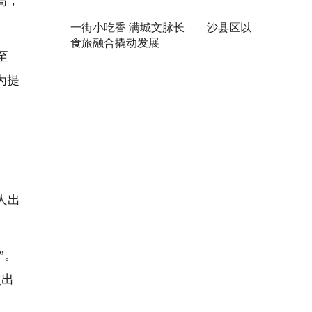
高，
一街小吃香 满城文脉长——沙县区以
食旅融合撬动发展
至
为提
人出
”。
次出