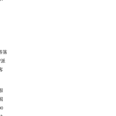
筹落
密派
客
假
国
0