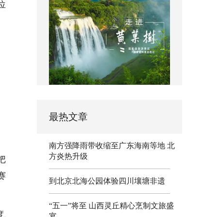
位
最热文章
、
南方强降雨带收缩至广东海南等地 北
方炎热升级
把
赛
到北京北海公园体验四川壤塘非遗
“五一”将至 山西灵丘精心烹制文旅盛
度、
宴