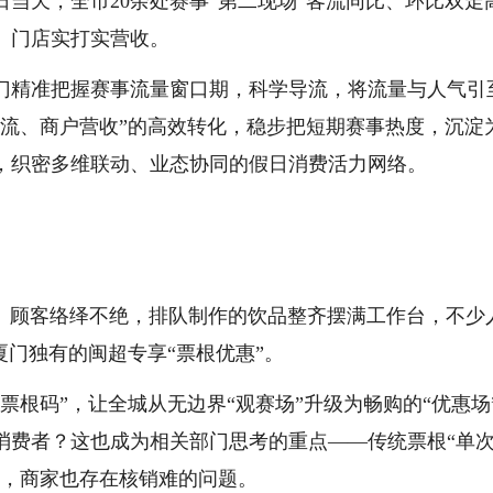
日当天，全市20余处赛事“第二现场”客流同比、环比双走
、门店实打实营收。
门精准把握赛事流量窗口期，科学导流，将流量与人气引
客流、商户营收”的高效转化，稳步把短期赛事热度，沉淀
，织密多维联动、业态协同的假日消费活力网络。
店）顾客络绎不绝，排队制作的饮品整齐摆满工作台，不少
厦门独有的闽超专享“票根优惠”。
票根码”，让全城从无边界“观赛场”升级为畅购的“优惠场
消费者？这也成为相关部门思考的重点——传统票根“单
便，商家也存在核销难的问题。