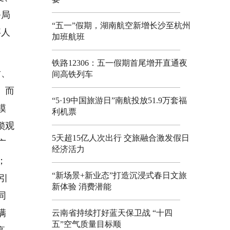
务局
“五一”假期，湖南航空新增长沙至杭州
事人
加班航班
铁路12306：五一假期首尾增开直通夜
射、
间高铁列车
。而
“5·19中国旅游日”南航投放51.9万套福
模
利机票
锁观
5天超15亿人次出行 交旅融合激发假日
广
经济活力
；
“新场景+新业态”打造沉浸式春日文旅
引
新体验 消费潜能
同
满
云南省持续打好蓝天保卫战 “十四
五”空气质量目标顺