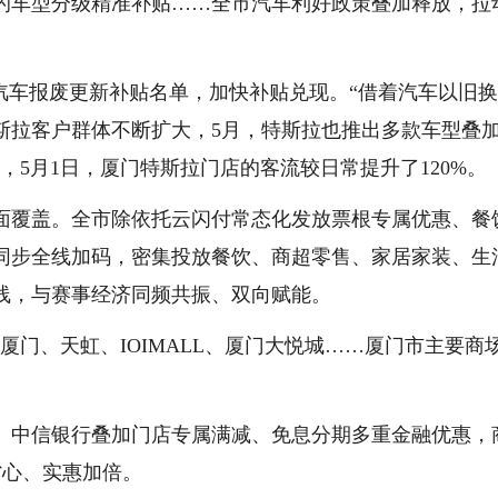
的车型分级精准补贴……全市汽车利好政策叠加释放，拉
6年汽车报废更新补贴名单，加快补贴兑现。“借着汽车以旧
斯拉客户群体不断扩大，5月，特斯拉也推出多款车型叠
，5月1日，厦门特斯拉门店的客流较日常提升了120%。
面覆盖。全市除依托云闪付常态化发放票根专属优惠、餐
同步全线加码，密集投放餐饮、商超零售、家居家装、生
线，与赛事经济同频共振、双向赋能。
厦门、天虹、IOIMALL、厦门大悦城……厦门市主要商
、中信银行叠加门店专属满减、免息分期多重金融优惠，
省心、实惠加倍。