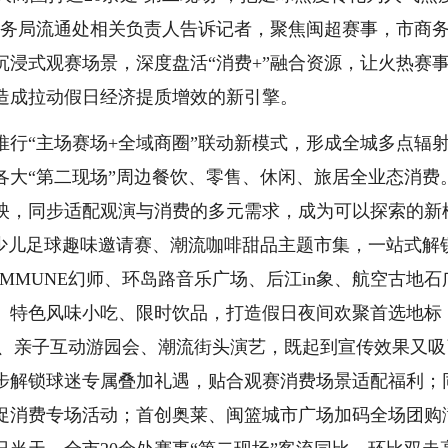
商务局流通处相关负责人告诉记者，聚焦闽超赛事，市商
浸式观赛场景，深度盘活“消费+”融合资源，让火热赛
造成拉动假日经济提质增效的新引擎。
行“主场赛场+全域商圈”联动新模式，形成全城多点辐
各大“第二现场”周边餐饮、零售、休闲、旅居全业态消费
映，同步适配观演与消费的多元需求，成为可以探索的新
地少儿足球趣味邀请赛、潮流咖啡甜品主题市集，一站式解
MMUNE幻师、环岛路音乐广场、后江in象、航空古地石
、特色风味小吃、限时饮品，打造假日夜间欢聚首选地标
集、亲子互动游园会、潮流街头演艺，既起到宣传效果又吸
步解锁球迷专属叠加礼遇，贴合观赛消费场景适配福利；
促消费专场活动；首创奥莱、闽篮城市广场加码全场团购