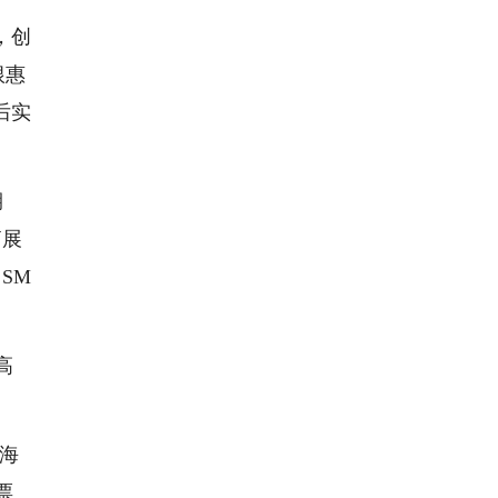
，创
根惠
后实
。
期
拓展
SM
高
如海
票