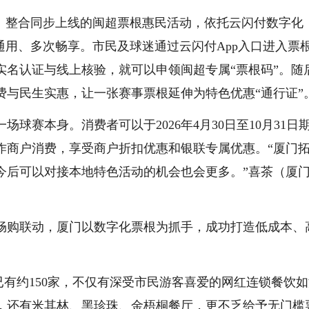
案：整合同步上线的闽超票根惠民活动，依托云闪付数字化
通用、多次畅享。市民及球迷通过云闪付App入口进入票
实名认证与线上核验，就可以申领闽超专属“票根码”。随
费与民生实惠，让一张赛事票根延伸为特色优惠“通行证”
球赛本身。消费者可以于2026年4月30日至10月31日
作商户消费，享受商户折扣优惠和银联专属优惠。“厦门
今后可以对接本地特色活动的机会也会更多。”喜茶（厦门
畅购联动，厦门以数字化票根为抓手，成功打造低成本、
已有约150家，不仅有深受市民游客喜爱的网红连锁餐饮
，还有米其林、黑珍珠、金梧桐餐厅，更不乏给予无门槛