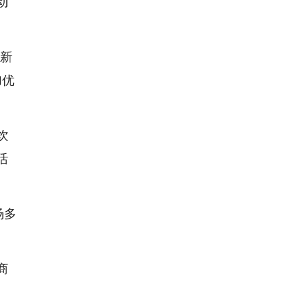
动
换新
加优
饮
活
场多
商