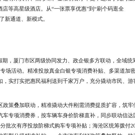
店等高星级酒店。从“一张票享优惠”到“刷个码逛全
辟了新通道、新模式。
”假期，厦门市区两级协同发力、政企银多方联动，全域统
费专场活动。精准投放真金白银专项消费补贴、多渠道加
扣，实打实把惠民福利送到千家万户，充分撬动市民、游
区政策叠加联动，精准撬动大件刚需消费提质扩容，筑牢
汽车专项消费券，按车辆车身价阶梯直补，同步联动信达
区分批次有序投放阶梯式购车专项补贴；海沧区统筹拨付20