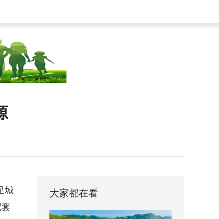
源
足城
大家都在看
配套