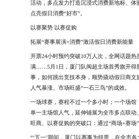
活动，多点发力打造沉浸式消费新地标、体
点亮假日消费“好市”。
以赛聚势 以赛促购
拓展“赛事展演+消费”激活假日消费新能量
开票24小时预约突破10万人次，全网话题热
满……5月1日，厦门队闽超主场首秀旗开
事，如何跳出竞技本身，顺势撬动假日商文
人气暴涨、市场旺盛“一石三鸟”的成效。
一场球赛，赛程不过一个多小时；一个场馆
单一主场馆人气，延伸铺展为全市多点联动
旺商、以赛促购的突破口：通过“商场+赛场
“‘五一’期间，厦门以赛事为纽带，在全市各