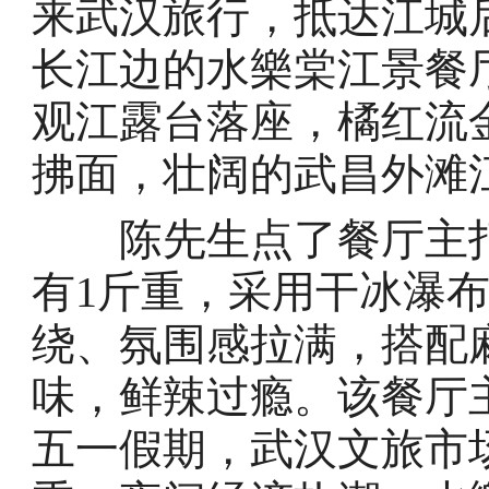
来武汉旅行，抵达江城
长江边的水樂棠江景餐
观江露台落座，橘红流
拂面，壮阔的武昌外滩
陈先生点了餐厅主打的
有1斤重，采用干冰瀑
绕、氛围感拉满，搭配
味，鲜辣过瘾。该餐厅
五一假期，武汉文旅市