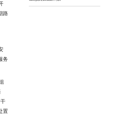
开
期路
安
服务
组
赔
警干
处置