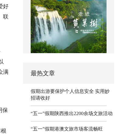
爱好
）联
务
以
众满
最热文章
假期出游要保护个人信息安全 实用妙
招请收好
明保
“五一”假期陕西推出2200余场文旅活动
、
“五一”假期港澳文旅市场客流畅旺
障根