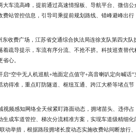
两大车流高峰，提前通过高速情报板、导航平台、微信公
收费站管控信息，引导司乘提前规划路线、错峰避峰出行
徐州东收费广场，江苏省交通综合执法局连徐支队第四大队
荡着疏导提示，车流有序分流、不抢不挤。科技巡查替代
更省心。
启“空中无人机巡航+地面定点值守+高音喇叭定向喊话”
话劝得准，重点盯防隧道、枢纽互通、跨江大桥等堵点节
全域视频感知网络全天候紧盯路面动态，拥堵苗头、违停占
动生成车道管控、梯次分流精准方案，实现车道级精细化
高普联动举措，根据路段拥堵长度动态实施收费站间断放行