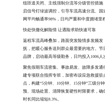
纽匝道关闭、主线强制分流等分级管控措施
启信号灯绿波调控，引导车流高速分流、国
网平均畅通率98%，日均严重和中度拥堵里
快处快撤化解险情 让遇险求助快速可靠
返程车流高峰叠加，路面突发险情多发频发
抚，把暖心服务送到群众最需要的地方。节
品牌，启动最高等级勤务，日均投入1006
聚焦假期车流密集、事故易发、故障多发通行
建专项联合指挥专班，加密布设应急救援驻点
点，构建“5分钟、10分钟、15分钟”三
预、现场处置、清障恢复硬性时限要求，确
时长同比缩短8.3%。