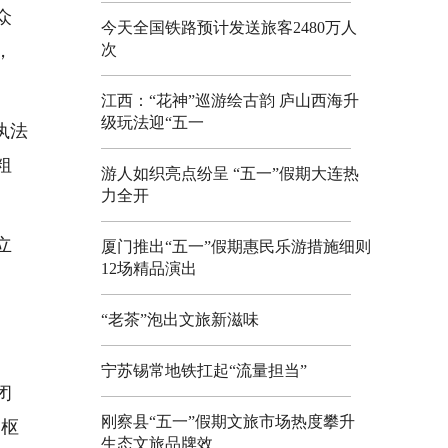
众
今天全国铁路预计发送旅客2480万人
，
次
江西：“花神”巡游绘古韵 庐山西海升
级玩法迎“五一
执法
粗
游人如织亮点纷呈 “五一”假期大连热
力全开
立
厦门推出“五一”假期惠民乐游措施细则
12场精品演出
“老茶”泡出文旅新滋味
宁苏锡常地铁扛起“流量担当”
闭
刚察县“五一”假期文旅市场热度攀升
、枢
生态文旅品牌效