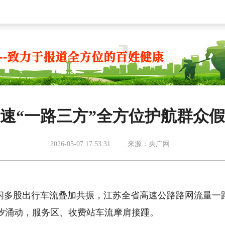
速“一路三方”全方位护航群众
2026-05-07 17:53:31
来源：央广网
休闲多股出行车流叠加共振，江苏全省高速公路路网流量一
汐涌动，服务区、收费站车流摩肩接踵。