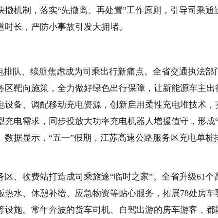
快撤机制，落实“先撤离、再处置”工作原则，引导司乘通
道时长，严防小事故引发大拥堵。
充电排队、续航焦虑成为司乘出行新痛点。全省交通执法部
务区靶向施策，全力做好绿色出行保障，让新能源车主出
电设备、调配移动充电资源，创新启用柔性充电堆技术，
型充电需求，同步投放大功率充电机器人增援值守，形成
。数据显示，“五一”假期，江苏高速公路服务区充电单桩
区、收费站打造成司乘旅途“临时之家”。全省升级61个
饭热水、休憩补给、应急物资等贴心服务，拓展78处房车
等设施。常年奔波的货车司机、自驾出游的房车游客，都