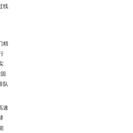
过线
门精
行
实
“固
排队
高速
驿
能