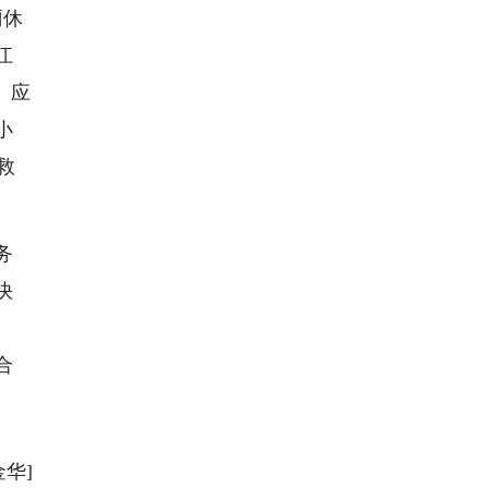
厕休
江
、应
小
救
务
快
合
金华]