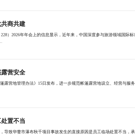
化共商共建
 228）2026年年会上的信息显示，近年来，中国深度参与旅游领域国际标
.
篷露营安全
帐篷露营地管理办法》15日发布，进一步规范帐篷露营地设立、经营与服
工处置不当
查，导致华蓥市瀑布秋千项目事故发生的直接原因是员工临场处置不当，