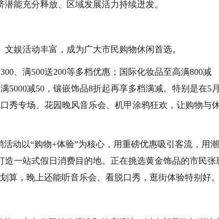
济潜能充分释放、区域发展活力持续迸发。
、文娱活动丰富，成为广大市民购物休闲首选。
300、满500送200等多档优惠；国际化妆品至高满800减
叠加满5000减50，镶嵌饰品8折起再享多档满减。特别是在5月
脱口秀专场、花园晚风音乐会、机甲涂鸦狂欢，让购物与
销活动以“购物+体验”为核心，用重磅优惠吸引客流，用
打造一站式假日消费目的地。正在挑选黄金饰品的市民张
很划算，晚上还能听音乐会、看脱口秀，逛街体验特别好。