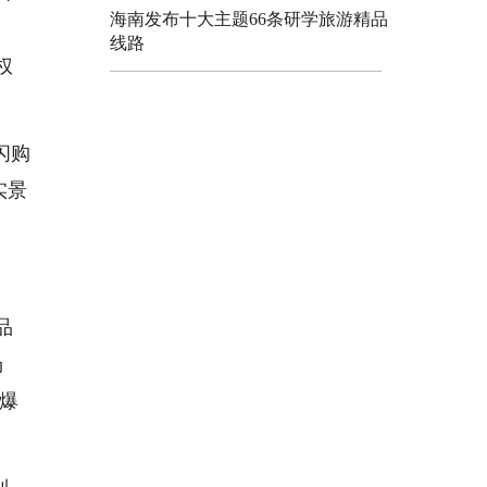
海南发布十大主题66条研学旅游精品
线路
权
闪购
实景
品
场
营爆