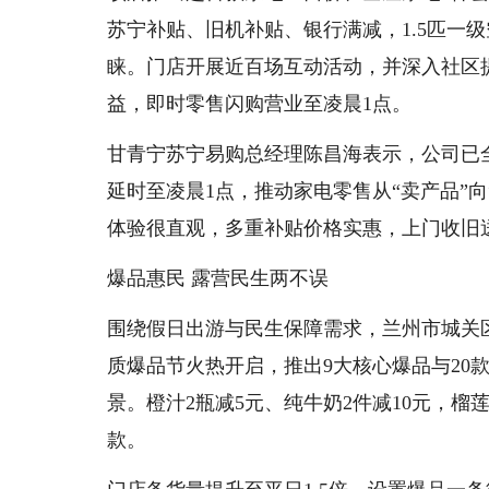
苏宁补贴、旧机补贴、银行满减，1.5匹一级空
睐。门店开展近百场互动活动，并深入社区
益，即时零售闪购营业至凌晨1点。
甘青宁苏宁易购总经理陈昌海表示，公司已全
延时至凌晨1点，推动家电零售从“卖产品”
体验很直观，多重补贴价格实惠，上门收旧
爆品惠民 露营民生两不误
围绕假日出游与民生保障需求，兰州市城关
质爆品节火热开启，推出9大核心爆品与20
景。橙汁2瓶减5元、纯牛奶2件减10元，榴
款。