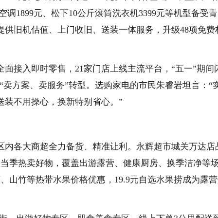
调1899元、松下10公斤滚筒洗衣机3399元等机型备受青
提供旧机估值、上门收旧、送装一体服务，升级48项免费
面接入即时零售，21家门店上线主流平台，“五一”期间
向“卖方案、卖服务”转型。选购家电的市民朱睿岩坦言：“
送装不用操心，换新特别省心。”
区内各大商超全力备货、精准让利。永辉超市城关万达店
款当季热卖好物，覆盖出游露营、健康厨房、换季洁净等
莲、山竹等热带水果价格优惠，19.9元自选水果捞成为露