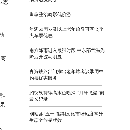
业态
。
重拳整治畸形低价游
年满60周岁及以上老年旅客可享淡季
动
火车票优惠
南方降雨进入最强时段 中东部气温先
降后升波动明显
的商
青海铁路部门推出老年旅客淡季周中
购票优惠服务
趵突泉持续高水位喷涌 “月牙飞瀑”创
情。
最长纪录
效果
刚察县“五一”假期文旅市场热度攀升
生态文旅品牌效
补、