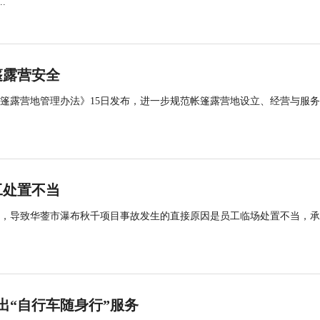
.
篷露营安全
帐篷露营地管理办法》15日发布，进一步规范帐篷露营地设立、经营与服
工处置不当
查，导致华蓥市瀑布秋千项目事故发生的直接原因是员工临场处置不当，
出“自行车随身行”服务