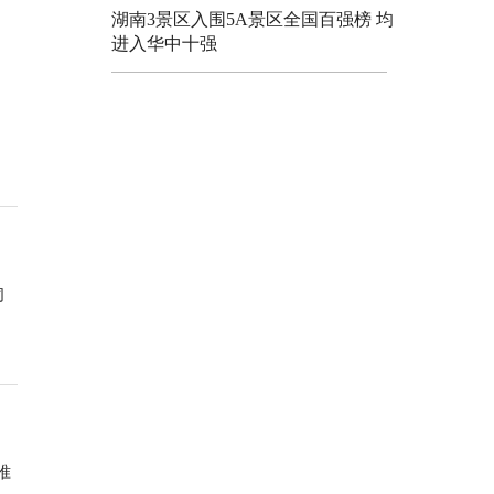
湖南3景区入围5A景区全国百强榜 均
进入华中十强
同
准