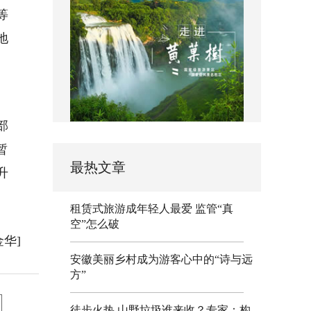
等
地
部
暂
最热文章
升
租赁式旅游成年轻人最爱 监管“真
空”怎么破
金华]
安徽美丽乡村成为游客心中的“诗与远
方”
徒步火热 山野垃圾谁来收？专家：构