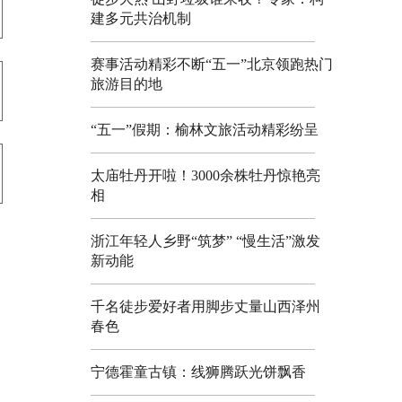
建多元共治机制
赛事活动精彩不断“五一”北京领跑热门
旅游目的地
“五一”假期：榆林文旅活动精彩纷呈
太庙牡丹开啦！3000余株牡丹惊艳亮
相
浙江年轻人乡野“筑梦” “慢生活”激发
新动能
千名徒步爱好者用脚步丈量山西泽州
春色
宁德霍童古镇：线狮腾跃光饼飘香