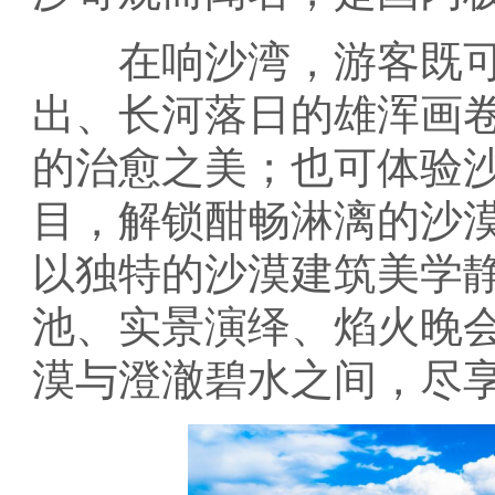
在响沙湾，游客既可
出、长河落日的雄浑画
的治愈之美；也可体验
目，解锁酣畅淋漓的沙
以独特的沙漠建筑美学
池、实景演绎、焰火晚
漠与澄澈碧水之间，尽