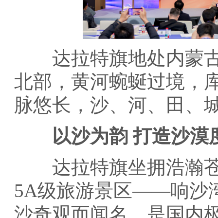
达拉特旗地处内蒙古
北部，黄河蜿蜒过境，
脉悠长，沙、河、田、
以沙为韵 打造沙漠
达拉特旗坐拥浩瀚苍
5A级旅游景区——响沙
沙奇观而闻名，是国内