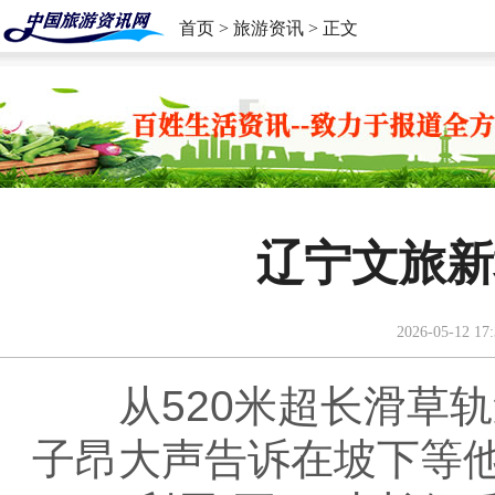
首页
>
旅游资讯
> 正文
辽宁文旅新
2026-05-12 17:
从520米超长滑草轨
子昂大声告诉在坡下等他