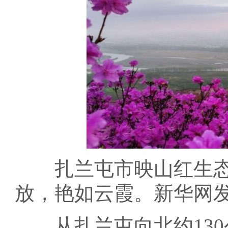
扎兰屯市映山红生态
放，艳如云霞。新华网发
从扎兰屯向北约130