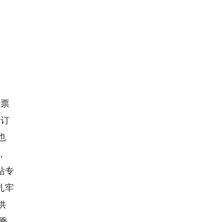
车票
消订
也
，
站专
扎牢
供
乘