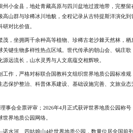
州小金县，地处青藏高原与四川盆地过渡地带，完整留
极高山群与珍稀冰川地貌，全程记录从古特提斯洋演化到
科研对比价值。
茂，坐拥两千余种高等植物、珍稀古老沙棘天然林，栖
球关键生物多样性热点区域。世代传承的朝山会、锅庄歌
化源远流长，山水灵秀与人文底蕴交相辉映。
创工作，严格对标联合国教科文组织世界地质公园标准规
生态保护整治、科普体系建设、基础设施完善、文旅业态
理事会全票评审；2026年4月正式获评世界地质公园称号
球世界地质公园网络。
诺水河、四姑娘山4处世界地质公园，数量位居全国前