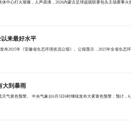
奥体中心灯火璀璨，人声鼎沸，2026内蒙古足球超级联赛包头主场赛事火
录以来最好水平
布2025年《安徽省生态环境状况公报》。公报显示，2025年全省生态
.
有大到暴雨
流天气黄色预警。 中央气象台6月3日6时继续发布大雾黄色预警：预计，6