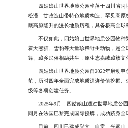
四姑娘山世界地质公园坐落于四川省阿坝
松潘—甘孜造山带特色地质构造、罕见高原
藏高原隆升的漫长地质历程，具备极高全球
不仅如此，四姑娘山世界地质公园物种繁
着大熊猫、雪豹等大量珍稀野生动物，是全
舞、藏乡民俗相融共生，原生态嘉绒藏族文
四姑娘山世界地质公园自2022年启动申
范，历时四年全面完成地质遗迹价值挖掘、
级等各项创建任务。
2025年9月，四姑娘山通过世界地质公园
同月在法国巴黎完成国际授牌，成功跻身全
目前，四川已建成兴文、自贡、光雾山—