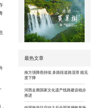
存
青
息
最热文章
升
南方强降雨持续 多路段道路湿滑 能见
度下降
，
河西走廊国家文化遗产线路建设稳步
推进
列，
中国旅游日启动之后全国首趟银发旅