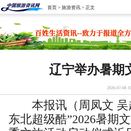
首页
>
旅游资讯
> 正文
辽宁举办暑期
2026-07-08 1
本报讯（周凤文 吴越
东北超级酷”2026暑