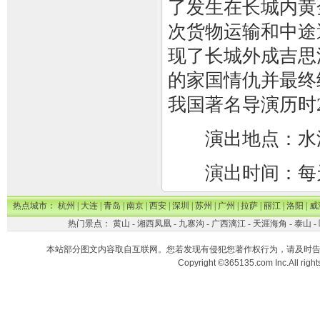
了发生在长城内黄
次货物运输和中途
现了长城外成吉思
的家国情仇并最终
我国著名导演历时
演出地点：水洞
演出时间：每天11
热点城市：
杭州
|
大连
|
青岛
|
南京
|
西安
|
深圳
|
苏州
|
广州
|
拉萨
|
丽江
|
洛阳
|
威
热门景点：
黄山
-
湘西凤凰
-
九寨沟
-
广西漓江
-
天涯海角
-
泰山
-
本站部分图文内容取自互联网。您若发现有侵犯您著作权行为，请及时
Copyright ©365135.com Inc.All ri