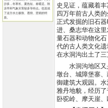
史见证，蕴藏着丰
沙多，冬寒长、夏热短、春暖迟、秋
凉早和气象灾害较多等特点。也造就
四万年前古人类的
了这方水土极致、透彻、坚韧的特
质。
正式发掘的旧石器
进、桑志华在这里
量石器和动物化石
代的古人类文化遗
在水洞沟出土了三
水洞沟地区又是
墩台、城障堡寨、
御建筑大观园。水
雅丹地貌，经历了
卧驼岭、摩天崖、