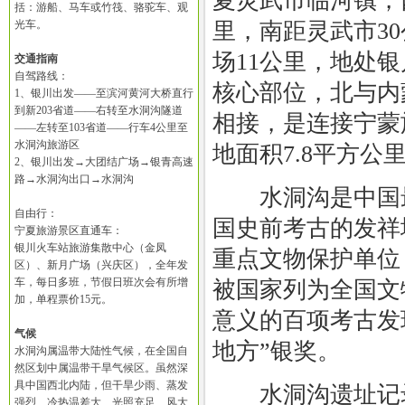
夏灵武市临河镇，
括：游船、马车或竹筏、骆驼车、观
光车。
里，南距灵武市3
场11公里，地处
交通指南
自驾路线：
核心部位，北与内
1、银川出发——至滨河黄河大桥直行
到新203省道——右转至水洞沟隧道
相接，是连接宁蒙
——左转至103省道——行车4公里至
水洞沟旅游区
地面积7.8平方公
2、银川出发→大团结广场→银青高速
路→水洞沟出口→水洞沟
水洞沟是中国最
自由行：
国史前考古的发祥
宁夏旅游景区直通车：
银川火车站旅游集散中心（金凤
重点文物保护单位
区）、新月广场（兴庆区），全年发
车，每日多班，节假日班次会有所增
被国家列为全国文
加，单程票价15元。
意义的百项考古发
气候
地方”银奖。
水洞沟属温带大陆性气候，在全国自
然区划中属温带干旱气候区。虽然深
具中国西北内陆，但干旱少雨、蒸发
水洞沟遗址记录
强烈、冷热温差大、光照充足、风大