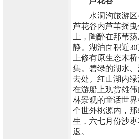
芦花谷
水洞沟旅游区有
芦花谷内芦苇摇曳
上，陶醉在那苇荡
静。湖泊面积近3
上修有原生态木桥
集。碧绿的湖水、
去处。红山湖内绿
在游船上观赏雄伟
林景观的童话世界
个世外桃源内，那
生，六七月份沙枣
返。