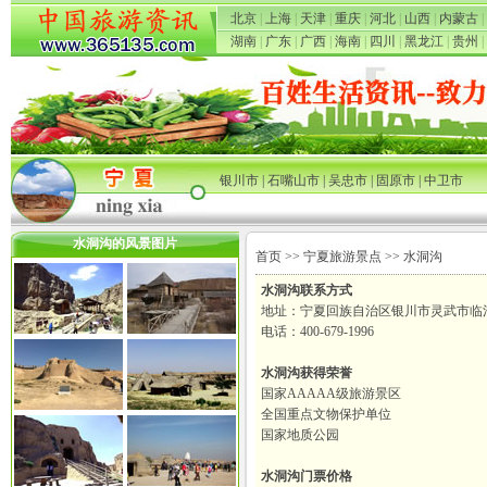
北京
|
上海
|
天津
|
重庆
|
河北
|
山西
|
内蒙古
|
湖南
|
广东
|
广西
|
海南
|
四川
|
黑龙江
|
贵州
|
银川市
|
石嘴山市
|
吴忠市
|
固原市
|
中卫市
水洞沟的风景图片
首页
>>
宁夏旅游景点
>> 水洞沟
水洞沟联系方式
地址：宁夏回族自治区银川市灵武市临
电话：400-679-1996
水洞沟获得荣誉
国家AAAAA级旅游景区
全国重点文物保护单位
国家地质公园
水洞沟门票价格