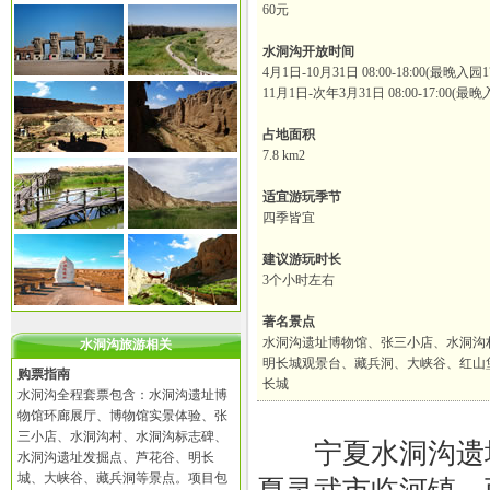
60元
水洞沟开放时间
4月1日-10月31日 08:00-18:00(最晚入园1
11月1日-次年3月31日 08:00-17:00(最晚入
占地面积
7.8 km2
适宜游玩季节
四季皆宜
建议游玩时长
3个小时左右
著名景点
水洞沟遗址博物馆、张三小店、水洞沟
水洞沟旅游相关
明长城观景台、藏兵洞、大峡谷、红山
购票指南
长城
水洞沟全程套票包含：水洞沟遗址博
物馆环廊展厅、博物馆实景体验、张
三小店、水洞沟村、水洞沟标志碑、
宁夏水洞沟遗址
水洞沟遗址发掘点、芦花谷、明长
城、大峡谷、藏兵洞等景点。项目包