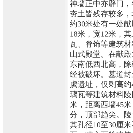
神墙正中亦辟门，
夯土皆残存较多，
约30米处有一处
18米，宽12米
瓦、脊饰等建筑材
山式殿堂。在献殿
东南低西北高，除
经被破坏。墓道封
虡遗址，仅剩高约
璃瓦等建筑材料陵
米，距离西墙45
分，顶部趋尖。陵
其孔径10至30