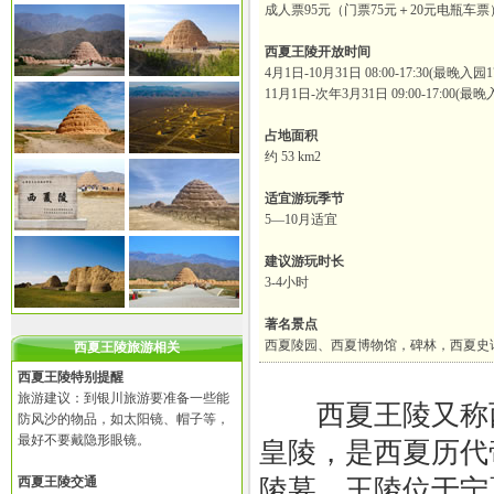
成人票95元（门票75元＋20元电瓶车票
西夏王陵开放时间
4月1日-10月31日 08:00-17:30(最晚入园1
11月1日-次年3月31日 09:00-17:00(最晚入
占地面积
约 53 km2
适宜游玩季节
5—10月适宜
建议游玩时长
3-4小时
著名景点
西夏陵园、西夏博物馆，碑林，西夏史
西夏王陵旅游相关
西夏王陵特别提醒
旅游建议：到银川旅游要准备一些能
西夏王陵又称西
防风沙的物品，如太阳镜、帽子等，
最好不要戴隐形眼镜。
皇陵，是西夏历代
西夏王陵交通
陵墓。王陵位于宁