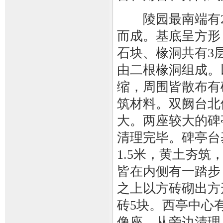
陵园最南端有2座
而成。基底呈方形
石块、椽洞共有3层
由二根椽洞组成。
缩，周围皆散布有
筑材料。双阙台北
大。两座较大的碑
清理完毕。碑亭台
1.5米，黄土夯筑
皆在内侧有一踏步，
之上以方砖砌出方
砖5块。西亭中心
像座。从旁边清理