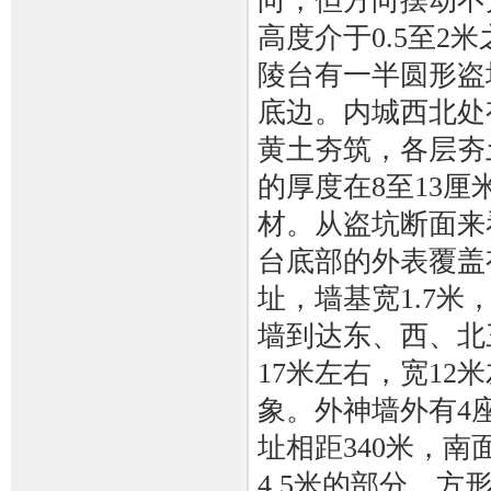
向，但方向摆动不
高度介于0.5至
陵台有一半圆形盗
底边。内城西北处
黄土夯筑，各层夯
的厚度在8至13
材。从盗坑断面来
台底部的外表覆盖
址，墙基宽1.7
墙到达东、西、北
17米左右，宽1
象。外神墙外有4
址相距340米，南
4.5米的部分，方