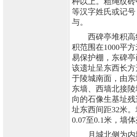
种以上。粗绳纹砖
等汉字姓氏或记号
与。
西碑亭堆积高约
积范围在1000
易保护棚，东碑亭
该遗址呈东西长方
于陵城南面，由东
东墙、西墙北接陵
向的石像生基址残
址东西间距32米。
0.07至0.1米，
月城北侧为内城