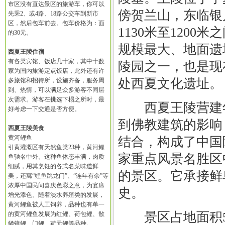
市区没有直达景区的旅游车，你可以
傍贺兰山，东临银
先乘2、或4路、18路公交车到新市
区，然后包车前去。包车价格为：面
1130米至1200
的30元。
规模最大、地面遗
西夏王陵住宿
有各类宾馆、饭店几十家，其中十数
陵园之一，也是现
家为国内旅游定点饭店，此外还有许
处西夏文化遗址。
多旅馆和招待所，设施齐备，服务周
到、热情，可以满足众多游客不同层
次需求。游客在挑选下榻之所时，最
西夏王陵营建年代
好考虑一下交通是否方便。
到佛教建筑的影响
西夏王陵美食
黄河鲤鱼
结合，构成了中国
引黄灌溉区有天然鱼类23种，黄河鲤
家重点风景名胜区
鱼驰名中外。这种鱼体态丰满，肉质
细腻，用其烹饪的各式名菜味道鲜
的景区。它承接鲜
美，还寓“鲤鱼跳龙门”、“连年有余”等
浓厚中国民间喜庆色彩之意，为宴席
史。
增光添色。随着淡水养殖类的发展，
黄河鲤鱼被人工饲养，品种也有单一
景区占地面积58
的黄河鲤鱼发展为红鲤、荷包鲤、散
鳞镜鲤、门鲤、荷元鲤等品种。