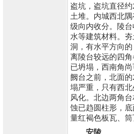
盗坑，盗坑直径约
土堆。内城西北隅
级向内收分。陵台
水等建筑材料。夯
洞，有水平方向的
离陵台较远的四角
已坍塌，西南角尚
阙台之前，北面的
塌严重，只有西北
风化。北边两角台相
蚀已趋圆柱形，底
量红褐色板瓦、筒
安陵