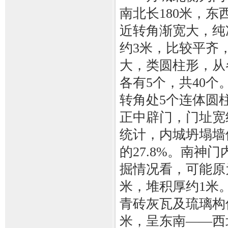
南北长180米，东
近转角渐宽大，纯
约3米，比较平齐
大，类圆柱形，从
各有5个，共40
转角处5个连体圆
正中辟门，门址宽
统计，内城坍塌墙体
的27.8%。南神
掘情况看，可能原
米，堆积厚约1米
青砖灰瓦及琉璃构
米，呈东南——西