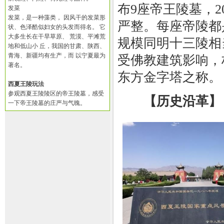
布9座帝王陵墓，
发菜
发菜，是一种藻类， 因风干的发菜形
严整。每座帝陵都
状、色泽酷似妇女的头发而得名。 它
大多生长在干旱草原、 荒漠、平滩荒
规模同明十三陵相
地和低山小 丘，我国的甘肃、陕西、
青海、新疆均有生产，而 以宁夏最为
受佛教建筑影响，
著名。
东方金字塔之称。
西夏王陵玩法
参观西夏王陵陵区的帝王陵墓，感受
【历史沿革】
一下帝王陵墓的庄严与气魄。