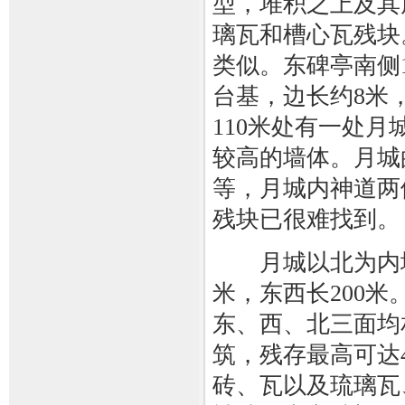
型，堆积之上及其
璃瓦和槽心瓦残块
类似。东碑亭南侧
台基，边长约8米
110米处有一处
较高的墙体。月城
等，月城内神道两
残块已很难找到。
月城以北为内城遗
米，东西长200米
东、西、北三面均
筑，残存最高可达
砖、瓦以及琉璃瓦