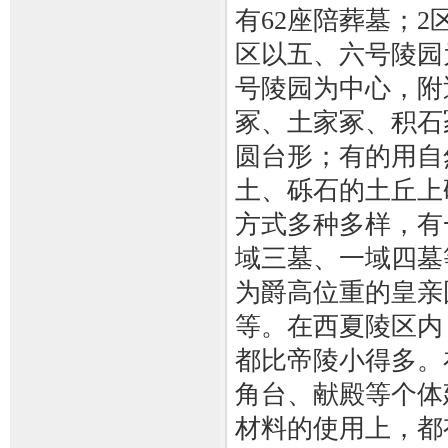
有62座陪葬墓；2
区以五、六号陵园
号陵园为中心，附
冢、土家冢、积石
圆台形；有的用自
土、砾石的土丘上
方式多种多样，有
域三墓、一域四墓
为爵高位重的皇亲
等。在西夏陵区内
都比帝陵小得多。
角台、献殿等个体
材料的使用上，都