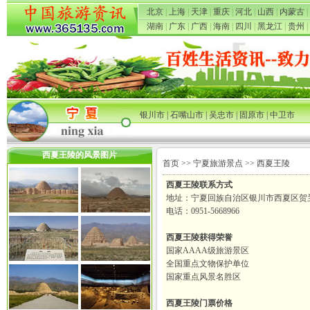
北京
|
上海
|
天津
|
重庆
|
河北
|
山西
|
内蒙古
|
湖南
|
广东
|
广西
|
海南
|
四川
|
黑龙江
|
贵州
|
银川市
|
石嘴山市
|
吴忠市
|
固原市
|
中卫市
西夏王陵的风景图片
首页
>>
宁夏旅游景点
>> 西夏王陵
西夏王陵联系方式
地址：宁夏回族自治区银川市西夏区贺
电话：0951-5668966
西夏王陵获得荣誉
国家AAAA级旅游景区
全国重点文物保护单位
国家重点风景名胜区
西夏王陵门票价格