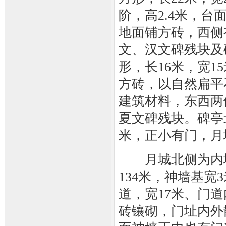
阶，高2.4米，台
地面铺方砖，西侧
文、汉文碑残块及
形，长16米，宽
方砖，以自然扁平
建筑材料，东西两
夏文碑残块。碑亭
米，正小有门，月
月城北侧为内城，
134米，神墙基
道，宽17米、门
砖镶砌，门址内外