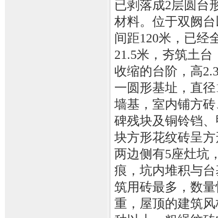
已剥落成2层圆台
材料。位于双阙台
间距120米，已
21.5米，夯筑
收缩的台阶，高2.
一圆形基址，直径13
墙基，室内铺方砖
碑残块及铜铃铛、
块方形花纹砖呈方
两边侧有5座灶坑
痕，坑内堆积与台
筑用砖最多，数量
重，屋顶的建筑风