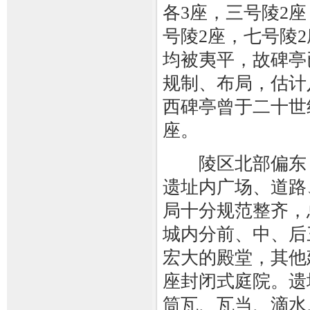
各3座，三号陵2
号陵2座，七号陵
均被夷平，故碑亭
规制、布局，估计
西碑亭曾于二十世
座。
陵区北部偏东，
遗址内广场、道路
局十分规范整齐，
城内分前、中、后
宏大的殿堂，其他
座封闭式庭院。遗
筒瓦、瓦当、滴水