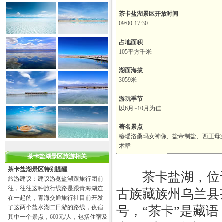
茶卡盐湖景区开放时间
09:00-17:30
占地面积
105平方千米
湖面海拔
3059米
游玩季节
以6月~10月为佳
著名景点
穆瑶洛桑玛女神像、盐帝制盐、西王母
术群
茶卡盐湖景区旅游相关
茶卡盐湖景区特别提醒
茶卡盐湖，位于
旅游建议：建议游览盐湖跟旅行团前
往，往往这种旅行线路是跟青海湖连
古族藏族州乌兰县
在一起的，青海交通旅行社目前开发
了这两个盐水湖二日游的路线，夜宿
号，“茶卡”是藏
其中一个景点，600元/人，包括住宿及