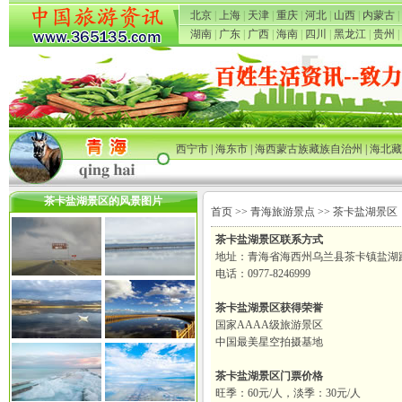
北京
|
上海
|
天津
|
重庆
|
河北
|
山西
|
内蒙古
|
湖南
|
广东
|
广西
|
海南
|
四川
|
黑龙江
|
贵州
|
西宁市
|
海东市
|
海西蒙古族藏族自治州
|
海北藏
茶卡盐湖景区的风景图片
首页
>>
青海旅游景点
>> 茶卡盐湖景区
茶卡盐湖景区联系方式
地址：青海省海西州乌兰县茶卡镇盐湖
电话：0977-8246999
茶卡盐湖景区获得荣誉
国家AAAA级旅游景区
中国最美星空拍摄基地
茶卡盐湖景区门票价格
旺季：60元/人，淡季：30元/人