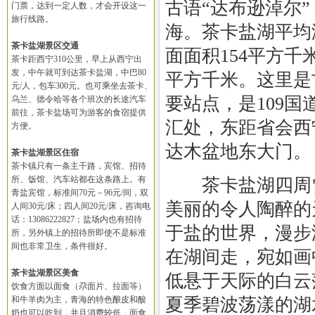
古语“达布逊淖尔
门票，达到一定人数，才会开设这一
旅行线路。
海。茶卡盐湖平均海
茶卡盐湖景区交通
面面积154平方千
茶卡距西宁310公里，早上从西宁出
发，中午就可到达茶卡盐湖，中巴80
平方千米。这里是
元/人，包车300元。也可乘坐去茶卡、
要站点，是109国
乌兰、德令哈等各个班次的长途汽车
前往，茶卡盐场可为游客的食宿提供
汇处，东距省会西宁
方便。
达木盆地东大门。
茶卡盐湖景区住宿
茶卡镇只有一条主干路，宾馆、招待
所、饭馆、汽车站都在这条路上。有
茶卡盐湖四周雪
青盐宾馆，标准间70元－96元/间，双
美丽的令人陶醉的
人间30元/床；四人间20元/床，咨询电
话：13086222827；盐场内也有招待
于盐的世界，漫步
所，另外镇上的招待所即使不是标准
间也非常卫生，条件很好。
在湖间走，宛如画
茶卡盐湖景区美食
低悬于天际的白云
饮食方面以面食（尕面片、拉面等）
和牛羊肉为主，青海的特色酿皮和酸
夏季碧波荡漾的湖
奶也可以吃到，并且消费较低，面食