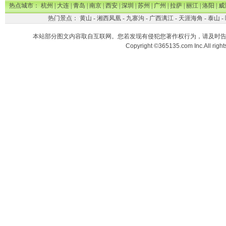
热点城市：
杭州
|
大连
|
青岛
|
南京
|
西安
|
深圳
|
苏州
|
广州
|
拉萨
|
丽江
|
洛阳
|
威
热门景点：
黄山
-
湘西凤凰
-
九寨沟
-
广西漓江
-
天涯海角
-
泰山
-
本站部分图文内容取自互联网。您若发现有侵犯您著作权行为，请及时
Copyright ©365135.com Inc.All ri