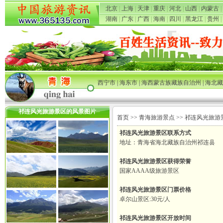
北京
|
上海
|
天津
|
重庆
|
河北
|
山西
|
内蒙古
|
湖南
|
广东
|
广西
|
海南
|
四川
|
黑龙江
|
贵州
|
西宁市
|
海东市
|
海西蒙古族藏族自治州
|
海北藏
祁连风光旅游景区的风景图片
首页
>>
青海旅游景点
>> 祁连风光旅游
祁连风光旅游景区联系方式
地址：青海省海北藏族自治州祁连县
祁连风光旅游景区获得荣誉
国家AAAA级旅游景区
祁连风光旅游景区门票价格
卓尔山景区:30元/人
祁连风光旅游景区开放时间