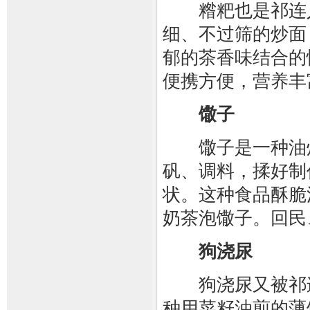
糌粑也是祁连人
细、不过筛的炒面
郁的茶香味结合的
便携方便，营养丰
馓子
馓子是一种油炸
矾、调料，揉好制
状。这种食品酥脆
奶茶泡馓子。回民
狗浇尿
狗浇尿又被祁连
种用菜籽油煎的薄