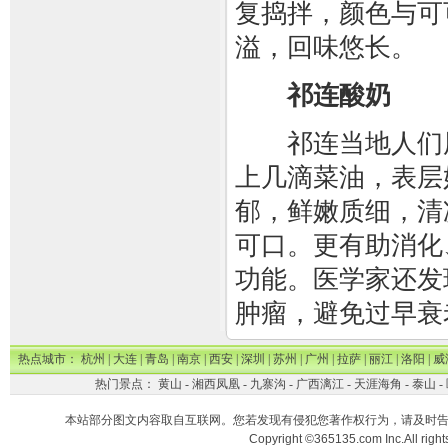
复捣拌，颜色与可
溢，回味悠长。
祁连酸奶
祁连当地人们用
上几滴菜油，表层
郁，鲜嫩质细，清
可口。更有助消化
功能。医学家还发
肿瘤，避免过早衰
热点城市：
杭州
|
大连
|
青岛
|
南京
|
西安
|
深圳
|
苏州
|
广州
|
拉萨
|
丽江
|
洛阳
|
威
热门景点：
黄山
-
湘西凤凰
-
九寨沟
-
广西漓江
-
天涯海角
-
泰山
-
本站部分图文内容取自互联网。您若发现有侵犯您著作权行为，请及时
Copyright ©365135.com Inc.All ri