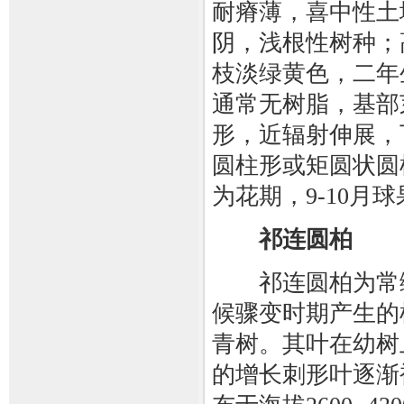
耐瘠薄，喜中性土
阴，浅根性树种；
枝淡绿黄色，二年
通常无树脂，基部
形，近辐射伸展，
圆柱形或矩圆状圆
为花期，9-10月
祁连圆柏
祁连圆柏为常绿
候骤变时期产生的
青树。其叶在幼树
的增长刺形叶逐渐