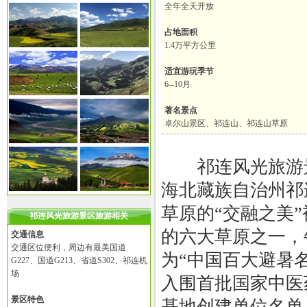
全年全天开放
占地面积
1.4万平方公里
适宜游玩季节
6--10月
著名景点
卓尔山景区、祁连山、祁连山草原
祁连风光旅游景
海北藏族自治州祁
草原的“交融之美
祁连风光旅游景区旅游相关
的六大草原之一，
交通信息
交通区位便利，周边有最美国道
为“中国百大避暑
G227、国道G213、省道S302、祁连机
场
入围首批国家中医
景区特色
基地创建单位名单