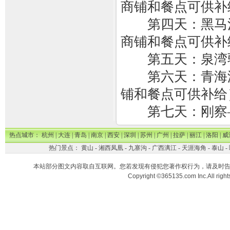
商铺和餐点可供补
第四天：黑马河
商铺和餐点可供补
第五天：泉湾驿
第六天：青海湖
铺和餐点可供补给
第七天：刚察
热点城市：
杭州
|
大连
|
青岛
|
南京
|
西安
|
深圳
|
苏州
|
广州
|
拉萨
|
丽江
|
洛阳
|
威
热门景点：
黄山
-
湘西凤凰
-
九寨沟
-
广西漓江
-
天涯海角
-
泰山
-
本站部分图文内容取自互联网。您若发现有侵犯您著作权行为，请及时
Copyright ©365135.com Inc.All ri