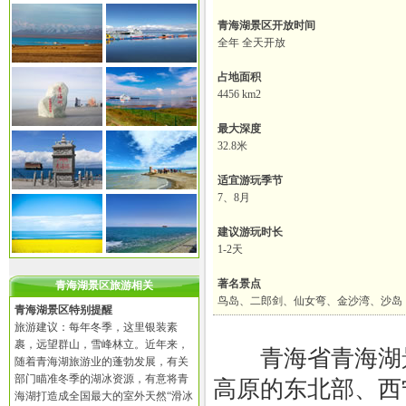
青海湖景区开放时间
全年 全天开放
占地面积
4456 km2
最大深度
32.8米
适宜游玩季节
7、8月
建议游玩时长
1-2天
著名景点
青海湖景区旅游相关
鸟岛、二郎剑、仙女弯、金沙湾、沙岛
青海湖景区特别提醒
旅游建议：每年冬季，这里银装素
裹，远望群山，雪峰林立。近年来，
青海省青海湖景
随着青海湖旅游业的蓬勃发展，有关
部门瞄准冬季的湖冰资源，有意将青
高原的东北部、西
海湖打造成全国最大的室外天然“滑冰