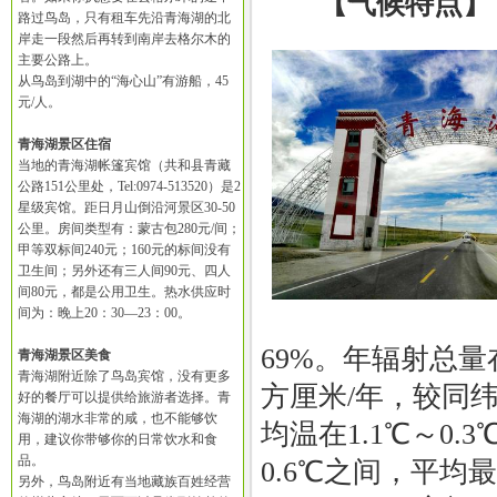
【气候特点】
路过鸟岛，只有租车先沿青海湖的北
岸走一段然后再转到南岸去格尔木的
主要公路上。
从鸟岛到湖中的“海心山”有游船，45
元/人。
青海湖景区住宿
当地的青海湖帐篷宾馆（共和县青藏
公路151公里处，Tel:0974-513520）是2
星级宾馆。距日月山倒沿河景区30-50
公里。房间类型有：蒙古包280元/间；
甲等双标间240元；160元的标间没有
卫生间；另外还有三人间90元、四人
间80元，都是公用卫生。热水供应时
间为：晚上20：30—23：00。
69%。年辐射总量在1
青海湖景区美食
青海湖附近除了鸟岛宾馆，没有更多
方厘米/年，较同
好的餐厅可以提供给旅游者选择。青
海湖的湖水非常的咸，也不能够饮
均温在1.1℃～0
用，建议你带够你的日常饮水和食
品。
0.6℃之间，平均
另外，鸟岛附近有当地藏族百姓经营