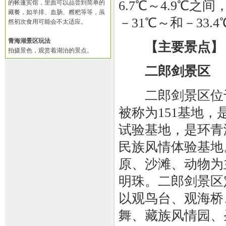
6.7℃～4.9℃之
的帐蓬宾馆，里面可以品尝到简单的
藏餐，如羊排、血肠、糌粑等等，虽
－31℃～和－33.
然初次食用可能会不太适应。
青海湖景区玩法
【主要景点】
拍摄景色，观赏着湖泊的景点。
二郎剑景区
二郎剑景区位于
被称为151基地
试验基地，是环青
民族风情体验基地
原、沙滩、动物为
明珠。二郎剑景区
以观鸟台、观海桥
舞、藏族风情园、