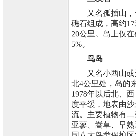
又名孤插山，位
礁石组成，高约17
20公里。岛上仅
5%。
鸟岛
又名小西山或蛋
北4公里处，岛的
1978年以后北
度平缓，地表由沙
流。主要植物有二
亚蓼、嵩草、早熟
国八大鸟类保护区