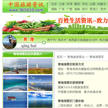
北京
|
上海
|
天津
|
重庆
|
河北
|
山西
|
内蒙古
|
湖南
|
广东
|
广西
|
海南
|
四川
|
黑龙江
|
贵州
|
西宁市
|
海东市
|
海西蒙古族藏族自治州
|
海北藏
青海湖景区的风景图片
首页
>>
青海旅游景点
>> 青海湖景区
青海湖景区联系方式
地址：青海省海北藏族自治州刚察县10
电话：0974-7553999,8068826
青海湖景区获得荣誉
国家AAAAA级旅游景区
中国最大的内陆湖、最大的咸水湖
青海湖景区门票价格
二郎剑景区：旺季：90元/人，淡季：50