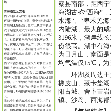
场”。
察县南部，距西宁市
海湖古称“西海”，
青海湖景区交通
西宁到青海湖的公路距离约80公里，
水海”、“卑禾羌海
环湖一周约400公里。乘坐长途汽车去
青海湖比较勉强，你可以从西宁长途
内陆湖、最大的咸
汽车站做长途汽车到离鸟岛约50公里
的黑马河，时间要将近5小时，20元左
3196米，湖岸线
右。然后再租当地的小面包车去鸟
份很高。湖中有海
岛，费用大约是50元/车。乘火车在哈
尔盖下车，可以达到青海湖的南岸，
为日月山，南面是
但是由于鸟岛在北岸，这样的选择也
不是很好。
均气温仅15℃，
西宁有很多旅行社在火车站和旅店里
招徕去青海湖鸟岛的生意，一般一日
游的费用在100元左右，二日游的费用
环湖及周边主要
在180元左右。里面不包括食宿及门票
橡皮山、茶卡盐湖
费用。在5月到9月的旅游旺季，每天
都会发车。另外的办法是自己租车去
阳古城、舍卜吉岩
青海湖，环湖的费用需要约800-1000
元。
镇、沙岛、西海郡
虽然坐长途汽车或火车去格尔木的时
候都路过青海湖，但是只能远远地看
看。如果你执意要在去格尔木的途中