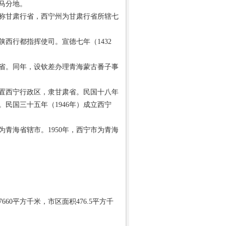
马分地。
称甘肃行省，西宁州为甘肃行省所辖七
西行都指挥使司。宣德七年（1432
省。同年，设钦差办理青海蒙古番子事
改置西宁行政区，隶甘肃省。民国十八年
。民国三十五年（1946年）成立西宁
为青海省辖市。1950年，西宁市为青海
0平方千米，市区面积476.5平方千