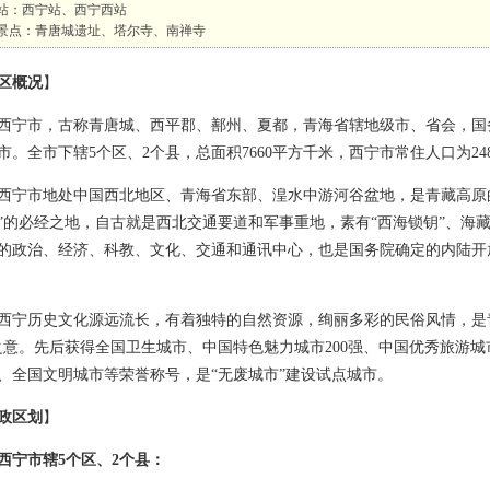
站：西宁站、西宁西站
景点：青唐城遗址、塔尔寺、南禅寺
区概况
】
市，古称青唐城、西平郡、鄯州、夏都，青海省辖地级市、省会，国
市。全市下辖5个区、2个县，总面积7660平方千米，西宁市常住人口为248
市地处中国西北地区、青海省东部、湟水中游河谷盆地，是青藏高原的东
”的必经之地，自古就是西北交通要道和军事重地，素有“西海锁钥”、海
的政治、经济、科教、文化、交通和通讯中心，也是国务院确定的内陆开
历史文化源远流长，有着独特的自然资源，绚丽多彩的民俗风情，是青
之意。先后获得全国卫生城市、中国特色魅力城市200强、中国优秀旅游
、全国文明城市等荣誉称号，是“无废城市”建设试点城市。
政区划
】
西宁市辖5个区、2个县：