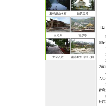
五峰册山水画
如意宝塔
【
历
宝光殿
塔尔寺
西宁
遗址
古为
东汉
大金瓦殿
南凉虎台遗址公园
东晋
为鄯
唐仪
入吐
宋明
青唐
南宋
被西