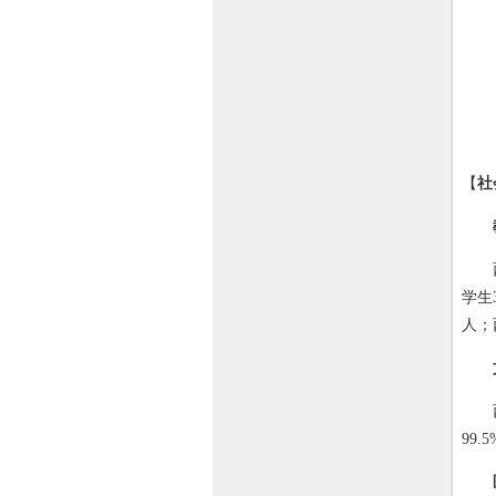
【
社
西宁
学生
人；
西宁
99.