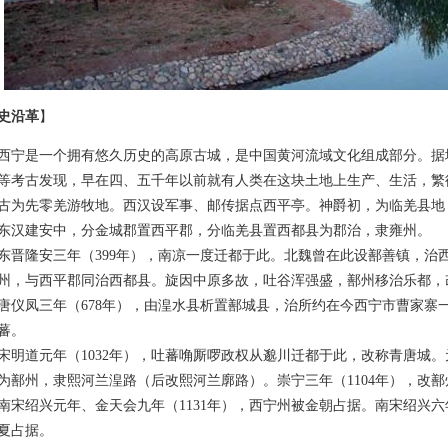
史沿革
】
是一个拥有悠久历史的高原古城，是中国黄河流域文化组成部分。据
等考古发现，早在四、五千年以前就有人类在这块土地上生产、生活，繁
先零羌游牧地。西汉设军事、邮传据点西平亭。神爵初，为临羌县地
建安中，分金城郡置西平郡，分临羌县置西都县为郡治，隶雍州。
隆安三年（399年），南凉一度迁都于此。北魏曾在此设鄯善镇，治西
州，与西平郡同治西都县。旋因中原多故，吐谷浑强盛，鄯州移治乐都，
凤三年（678年），由湟水县析置鄯城县，治所约在今西宁市曹家寨一
蕃。
道元年（1032年），吐蕃唃厮啰政权从邈川迁都于此，改称青唐城。元
为鄯州，隶熙河兰湟路（后改熙河兰廓路）。崇宁三年（1104年），改
绍兴元年、金天会九年（1131年），西宁州被金朝占据。南宋绍兴六年
夏占据。