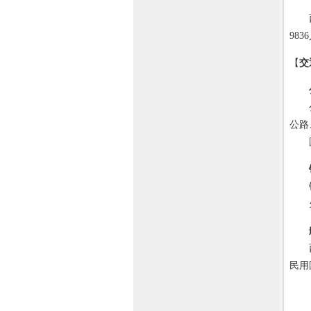
西宁
98
【
交
公路
公路
国道
铁道
火
西宁
民用