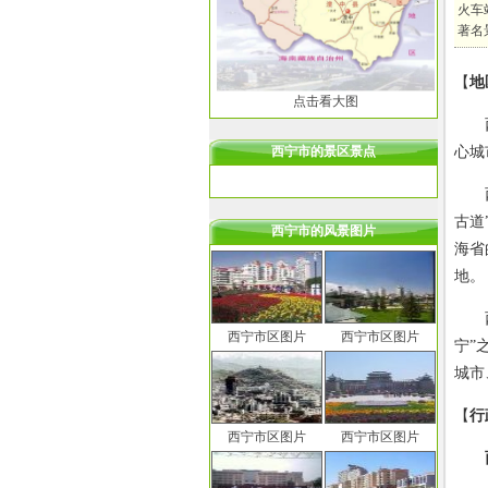
火车
著名
【
地
点击看大图
西宁
西宁市的景区景点
心城
西宁
古道
西宁市的风景图片
海省
地。
西宁
西宁市区图片
西宁市区图片
宁”
城市
【
行
西宁市区图片
西宁市区图片