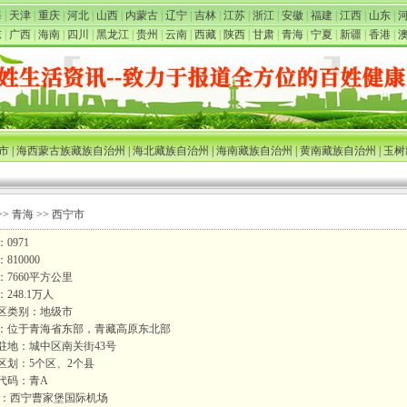
海
|
天津
|
重庆
|
河北
|
山西
|
内蒙古
|
辽宁
|
吉林
|
江苏
|
浙江
|
安徽
|
福建
|
江西
|
山东
|
东
|
广西
|
海南
|
四川
|
黑龙江
|
贵州
|
云南
|
西藏
|
陕西
|
甘肃
|
青海
|
宁夏
|
新疆
|
香港
|
市
|
海西蒙古族藏族自治州
|
海北藏族自治州
|
海南藏族自治州
|
黄南藏族自治州
|
玉树
>>
青海
>> 西宁市
0971
810000
：7660平方公里
248.1万人
区类别：地级市
：位于青海省东部，青藏高原东北部
驻地：城中区南关街43号
区划：5个区、2个县
代码：青A
场：西宁曹家堡国际机场