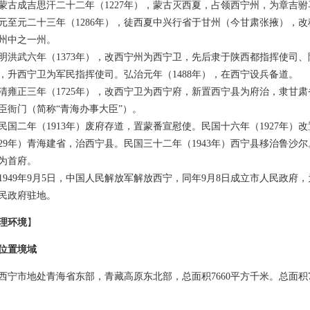
成吉思汗二十二年（1227年），蒙古灭西夏，占领西宁州，为章吉驸
元二十三年（1286年），徒西夏中兴行省于甘州（今甘肃张掖），改
州中之一州。
武六年（1373年），改西宁州为西宁卫，先后隶于陕西都指挥使司、陕
，升西宁卫为军民指挥使司。弘治元年（1488年），在西宁设兵备道。
正三年（1725年），改西宁卫为西宁府，新置西宁县为府治，隶甘肃
臣衙门（简称“青海办事大臣”）。
二年（1913年）废府存道，置蒙番宣慰使。民国十六年（1927年）
929年）青海建省，治西宁县。民国三十二年（1943年）西宁县移治鲁沙尔
为首府。
49年9月5日，中国人民解放军解放西宁，同年9月8日成立市人民政府，
民政府驻地。
理环境
】
位置境域
市地处青海省东部，青藏高原东北部，总面积7660平方千米。总面积766