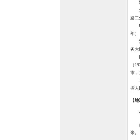
蒙古
元至
路二
明洪
年）
清雍
务大
民国
（1
市，
19
省人
【
地
西宁
米。