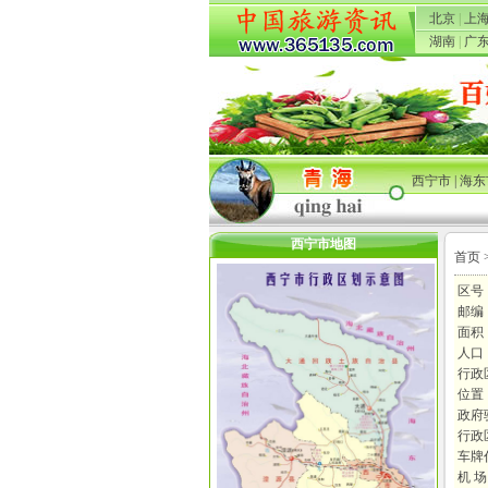
北京
|
上
湖南
|
广
西宁市
|
海东
西宁市地图
首页
区号：
邮编：
面积
人口：
行政
位置
政府
行政
车牌
机 