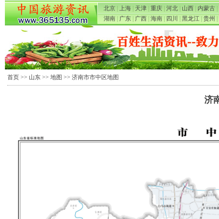
北京
|
上海
|
天津
|
重庆
|
河北
|
山西
|
内蒙古
|
湖南
|
广东
|
广西
|
海南
|
四川
|
黑龙江
|
贵州
|
首页
>>
山东
>>
地图
>> 济南市市中区地图
济