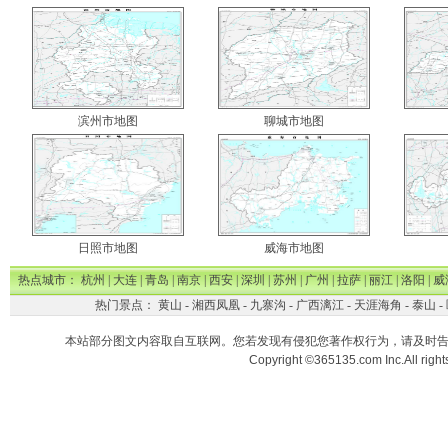
滨州市地图
聊城市地图
日照市地图
威海市地图
热点城市：
杭州
|
大连
|
青岛
|
南京
|
西安
|
深圳
|
苏州
|
广州
|
拉萨
|
丽江
|
洛阳
|
威
热门景点：
黄山
-
湘西凤凰
-
九寨沟
-
广西漓江
-
天涯海角
-
泰山
-
本站部分图文内容取自互联网。您若发现有侵犯您著作权行为，请及时
Copyright ©365135.com Inc.All ri