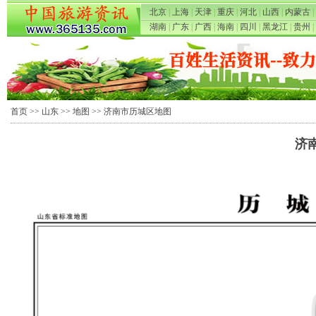
北京
|
上海
|
天津
|
重庆
|
河北
|
山西
|
内蒙古
|
湖南
|
广东
|
广西
|
海南
|
四川
|
黑龙江
|
贵州
|
首页
>>
山东
>>
地图
>> 济南市历城区地图
济