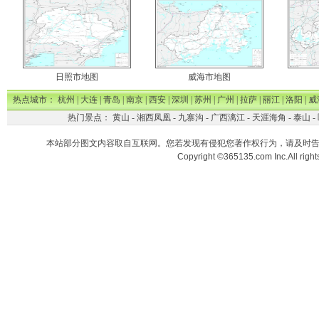
日照市地图
威海市地图
热点城市：
杭州
|
大连
|
青岛
|
南京
|
西安
|
深圳
|
苏州
|
广州
|
拉萨
|
丽江
|
洛阳
|
威
热门景点：
黄山
-
湘西凤凰
-
九寨沟
-
广西漓江
-
天涯海角
-
泰山
-
本站部分图文内容取自互联网。您若发现有侵犯您著作权行为，请及时
Copyright ©365135.com Inc.All ri