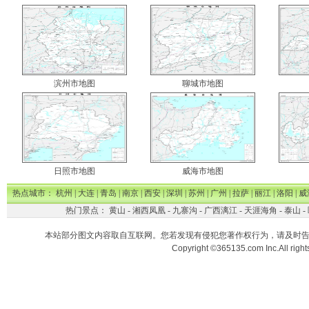
滨州市地图
聊城市地图
日照市地图
威海市地图
热点城市：
杭州
|
大连
|
青岛
|
南京
|
西安
|
深圳
|
苏州
|
广州
|
拉萨
|
丽江
|
洛阳
|
威
热门景点：
黄山
-
湘西凤凰
-
九寨沟
-
广西漓江
-
天涯海角
-
泰山
-
本站部分图文内容取自互联网。您若发现有侵犯您著作权行为，请及时
Copyright ©365135.com Inc.All ri