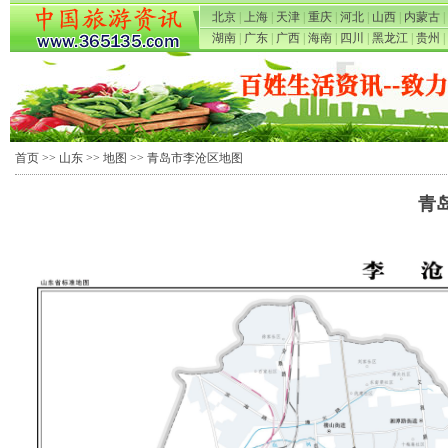
北京
|
上海
|
天津
|
重庆
|
河北
|
山西
|
内蒙古
|
湖南
|
广东
|
广西
|
海南
|
四川
|
黑龙江
|
贵州
|
首页
>>
山东
>>
地图
>> 青岛市李沧区地图
青