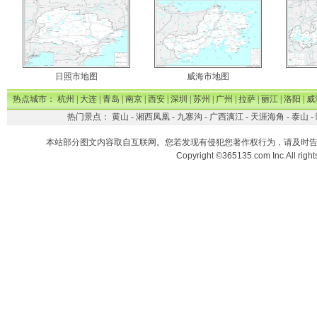
日照市地图
威海市地图
热点城市：
杭州
|
大连
|
青岛
|
南京
|
西安
|
深圳
|
苏州
|
广州
|
拉萨
|
丽江
|
洛阳
|
威
热门景点：
黄山
-
湘西凤凰
-
九寨沟
-
广西漓江
-
天涯海角
-
泰山
-
本站部分图文内容取自互联网。您若发现有侵犯您著作权行为，请及时
Copyright ©365135.com Inc.All ri