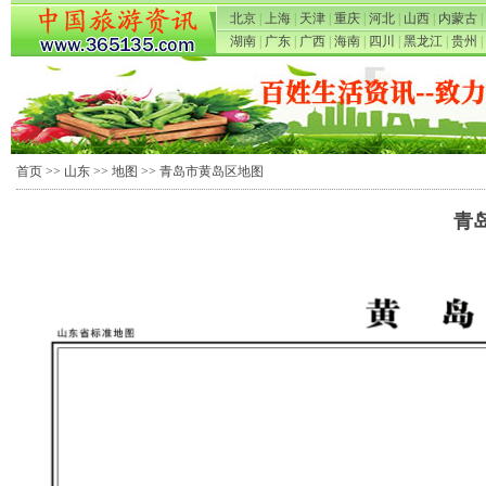
北京
|
上海
|
天津
|
重庆
|
河北
|
山西
|
内蒙古
|
湖南
|
广东
|
广西
|
海南
|
四川
|
黑龙江
|
贵州
|
首页
>>
山东
>>
地图
>> 青岛市黄岛区地图
青