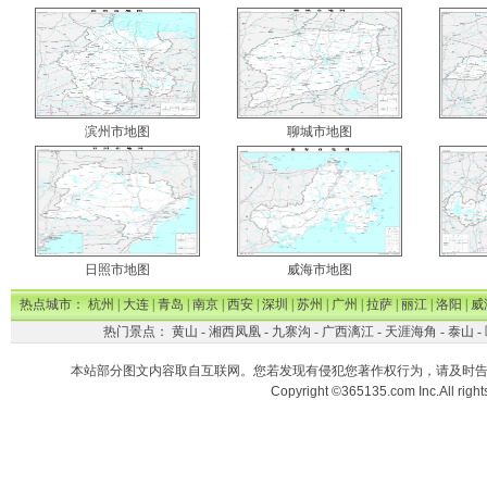
滨州市地图
聊城市地图
日照市地图
威海市地图
热点城市：
杭州
|
大连
|
青岛
|
南京
|
西安
|
深圳
|
苏州
|
广州
|
拉萨
|
丽江
|
洛阳
|
威
热门景点：
黄山
-
湘西凤凰
-
九寨沟
-
广西漓江
-
天涯海角
-
泰山
-
本站部分图文内容取自互联网。您若发现有侵犯您著作权行为，请及时
Copyright ©365135.com Inc.All ri