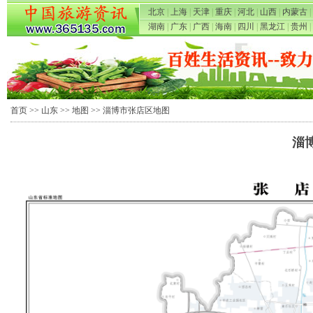
北京
|
上海
|
天津
|
重庆
|
河北
|
山西
|
内蒙古
|
湖南
|
广东
|
广西
|
海南
|
四川
|
黑龙江
|
贵州
|
首页
>>
山东
>>
地图
>> 淄博市张店区地图
淄