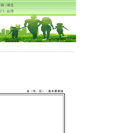
河南
|
湖北
澳门
|
台湾