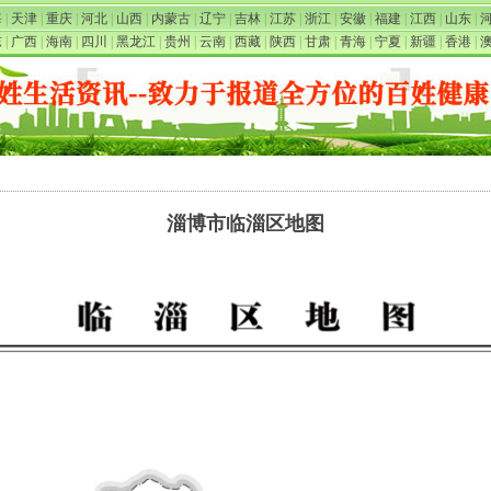
海
|
天津
|
重庆
|
河北
|
山西
|
内蒙古
|
辽宁
|
吉林
|
江苏
|
浙江
|
安徽
|
福建
|
江西
|
山东
|
东
|
广西
|
海南
|
四川
|
黑龙江
|
贵州
|
云南
|
西藏
|
陕西
|
甘肃
|
青海
|
宁夏
|
新疆
|
香港
|
淄博市临淄区地图