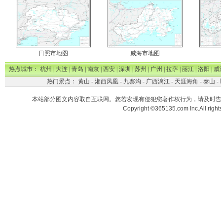
日照市地图
威海市地图
热点城市：
杭州
|
大连
|
青岛
|
南京
|
西安
|
深圳
|
苏州
|
广州
|
拉萨
|
丽江
|
洛阳
|
威
热门景点：
黄山
-
湘西凤凰
-
九寨沟
-
广西漓江
-
天涯海角
-
泰山
-
本站部分图文内容取自互联网。您若发现有侵犯您著作权行为，请及时
Copyright ©365135.com Inc.All ri