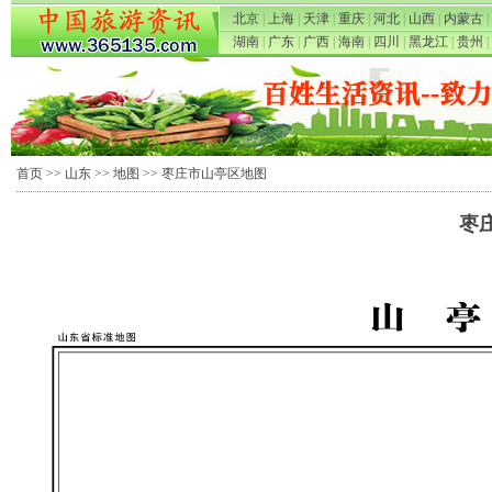
北京
|
上海
|
天津
|
重庆
|
河北
|
山西
|
内蒙古
|
湖南
|
广东
|
广西
|
海南
|
四川
|
黑龙江
|
贵州
|
首页
>>
山东
>>
地图
>> 枣庄市山亭区地图
枣