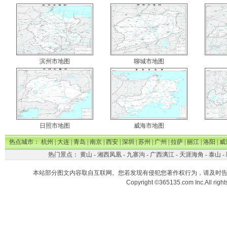
滨州市地图
聊城市地图
日照市地图
威海市地图
热点城市：
杭州
|
大连
|
青岛
|
南京
|
西安
|
深圳
|
苏州
|
广州
|
拉萨
|
丽江
|
洛阳
|
威
热门景点：
黄山
-
湘西凤凰
-
九寨沟
-
广西漓江
-
天涯海角
-
泰山
-
本站部分图文内容取自互联网。您若发现有侵犯您著作权行为，请及时
Copyright ©365135.com Inc.All ri