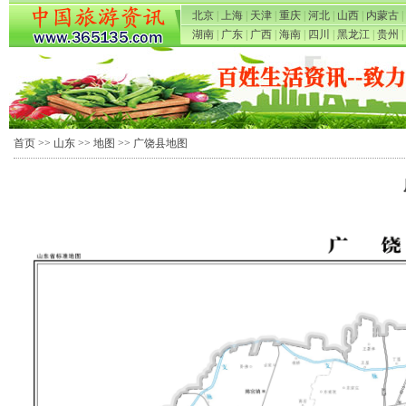
北京
|
上海
|
天津
|
重庆
|
河北
|
山西
|
内蒙古
|
湖南
|
广东
|
广西
|
海南
|
四川
|
黑龙江
|
贵州
|
首页
>>
山东
>>
地图
>> 广饶县地图