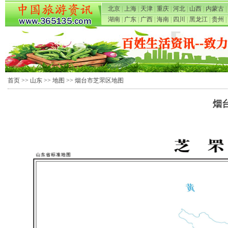
北京
|
上海
|
天津
|
重庆
|
河北
|
山西
|
内蒙古
|
湖南
|
广东
|
广西
|
海南
|
四川
|
黑龙江
|
贵州
|
首页
>>
山东
>>
地图
>> 烟台市芝罘区地图
烟