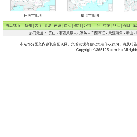
日照市地图
威海市地图
热点城市：
杭州
|
大连
|
青岛
|
南京
|
西安
|
深圳
|
苏州
|
广州
|
拉萨
|
丽江
|
洛阳
|
威
热门景点：
黄山
-
湘西凤凰
-
九寨沟
-
广西漓江
-
天涯海角
-
泰山
-
本站部分图文内容取自互联网。您若发现有侵犯您著作权行为，请及时
Copyright ©365135.com Inc.All ri