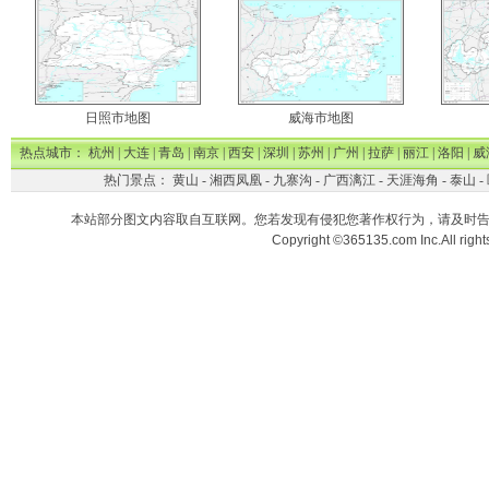
日照市地图
威海市地图
热点城市：
杭州
|
大连
|
青岛
|
南京
|
西安
|
深圳
|
苏州
|
广州
|
拉萨
|
丽江
|
洛阳
|
威
热门景点：
黄山
-
湘西凤凰
-
九寨沟
-
广西漓江
-
天涯海角
-
泰山
-
本站部分图文内容取自互联网。您若发现有侵犯您著作权行为，请及时
Copyright ©365135.com Inc.All ri