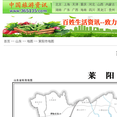
北京
|
上海
|
天津
|
重庆
|
河北
|
山西
|
内蒙古
|
湖南
|
广东
|
广西
|
海南
|
四川
|
黑龙江
|
贵州
|
首页
>>
山东
>>
地图
>> 莱阳市地图