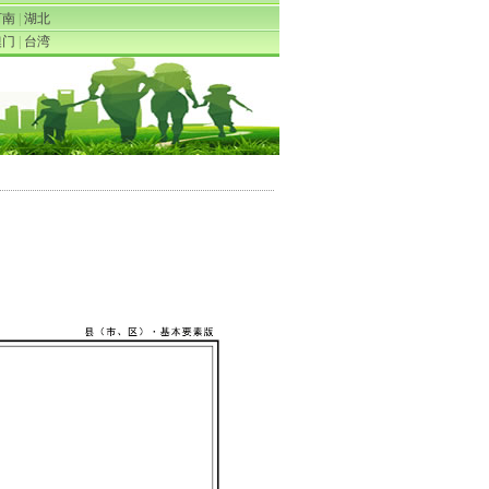
河南
|
湖北
澳门
|
台湾