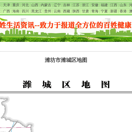
海
|
天津
|
重庆
|
河北
|
山西
|
内蒙古
|
辽宁
|
吉林
|
江苏
|
浙江
|
安徽
|
福建
|
江西
|
山东
|
东
|
广西
|
海南
|
四川
|
黑龙江
|
贵州
|
云南
|
西藏
|
陕西
|
甘肃
|
青海
|
宁夏
|
新疆
|
香港
|
潍坊市潍城区地图