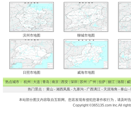
滨州市地图
聊城市地图
日照市地图
威海市地图
热点城市：
杭州
|
大连
|
青岛
|
南京
|
西安
|
深圳
|
苏州
|
广州
|
拉萨
|
丽江
|
洛阳
|
威
热门景点：
黄山
-
湘西凤凰
-
九寨沟
-
广西漓江
-
天涯海角
-
泰山
-
本站部分图文内容取自互联网。您若发现有侵犯您著作权行为，请及时
Copyright ©365135.com Inc.All ri