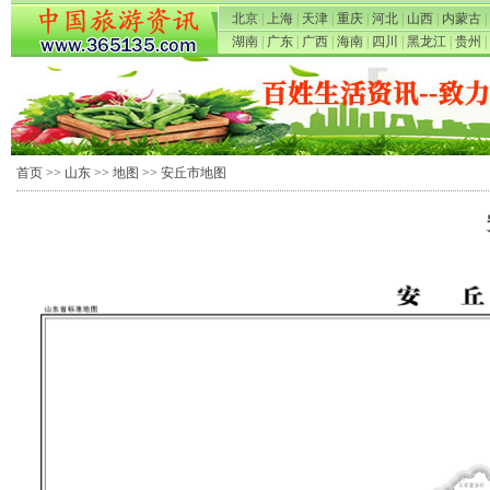
北京
|
上海
|
天津
|
重庆
|
河北
|
山西
|
内蒙古
|
湖南
|
广东
|
广西
|
海南
|
四川
|
黑龙江
|
贵州
|
首页
>>
山东
>>
地图
>> 安丘市地图