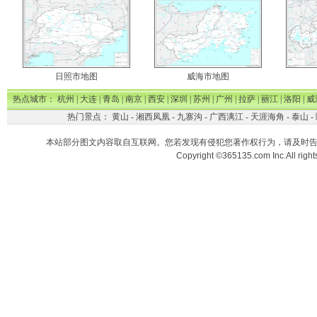
日照市地图
威海市地图
热点城市：
杭州
|
大连
|
青岛
|
南京
|
西安
|
深圳
|
苏州
|
广州
|
拉萨
|
丽江
|
洛阳
|
威
热门景点：
黄山
-
湘西凤凰
-
九寨沟
-
广西漓江
-
天涯海角
-
泰山
-
本站部分图文内容取自互联网。您若发现有侵犯您著作权行为，请及时
Copyright ©365135.com Inc.All ri