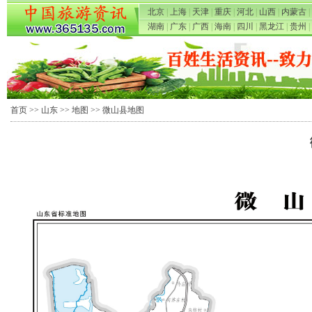
北京
|
上海
|
天津
|
重庆
|
河北
|
山西
|
内蒙古
|
湖南
|
广东
|
广西
|
海南
|
四川
|
黑龙江
|
贵州
|
首页
>>
山东
>>
地图
>> 微山县地图