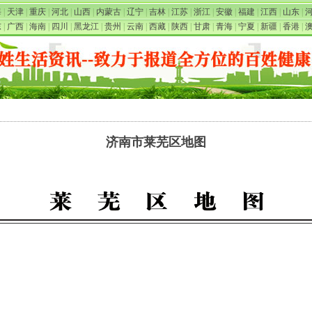
海
|
天津
|
重庆
|
河北
|
山西
|
内蒙古
|
辽宁
|
吉林
|
江苏
|
浙江
|
安徽
|
福建
|
江西
|
山东
|
东
|
广西
|
海南
|
四川
|
黑龙江
|
贵州
|
云南
|
西藏
|
陕西
|
甘肃
|
青海
|
宁夏
|
新疆
|
香港
|
济南市莱芜区地图