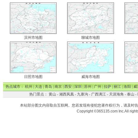
滨州市地图
聊城市地图
日照市地图
威海市地图
热点城市：
杭州
|
大连
|
青岛
|
南京
|
西安
|
深圳
|
苏州
|
广州
|
拉萨
|
丽江
|
洛阳
|
威
热门景点：
黄山
-
湘西凤凰
-
九寨沟
-
广西漓江
-
天涯海角
-
泰山
-
本站部分图文内容取自互联网。您若发现有侵犯您著作权行为，请及时
Copyright ©365135.com Inc.All ri