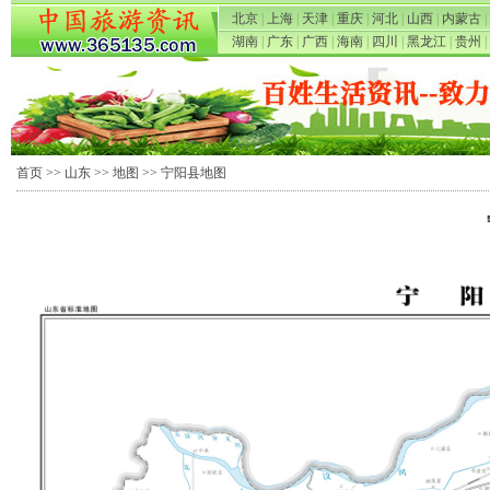
北京
|
上海
|
天津
|
重庆
|
河北
|
山西
|
内蒙古
|
湖南
|
广东
|
广西
|
海南
|
四川
|
黑龙江
|
贵州
|
首页
>>
山东
>>
地图
>> 宁阳县地图