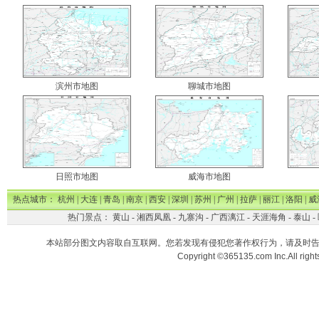
滨州市地图
聊城市地图
日照市地图
威海市地图
热点城市：
杭州
|
大连
|
青岛
|
南京
|
西安
|
深圳
|
苏州
|
广州
|
拉萨
|
丽江
|
洛阳
|
威
热门景点：
黄山
-
湘西凤凰
-
九寨沟
-
广西漓江
-
天涯海角
-
泰山
-
本站部分图文内容取自互联网。您若发现有侵犯您著作权行为，请及时
Copyright ©365135.com Inc.All ri