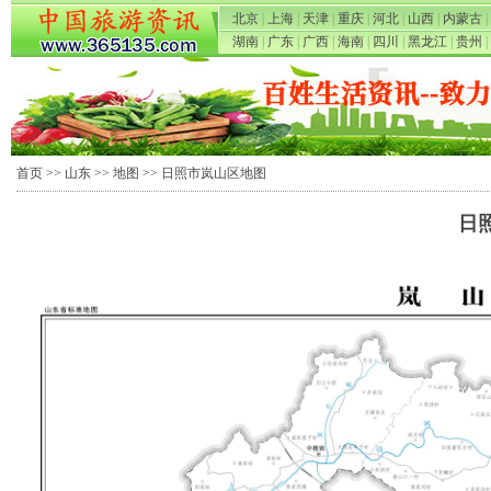
北京
|
上海
|
天津
|
重庆
|
河北
|
山西
|
内蒙古
|
湖南
|
广东
|
广西
|
海南
|
四川
|
黑龙江
|
贵州
|
首页
>>
山东
>>
地图
>> 日照市岚山区地图
日