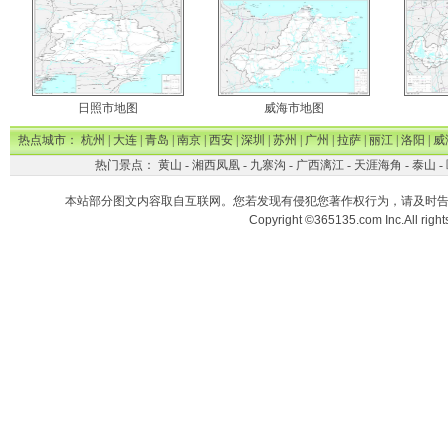
日照市地图
威海市地图
热点城市：
杭州
|
大连
|
青岛
|
南京
|
西安
|
深圳
|
苏州
|
广州
|
拉萨
|
丽江
|
洛阳
|
威
热门景点：
黄山
-
湘西凤凰
-
九寨沟
-
广西漓江
-
天涯海角
-
泰山
-
本站部分图文内容取自互联网。您若发现有侵犯您著作权行为，请及时
Copyright ©365135.com Inc.All ri