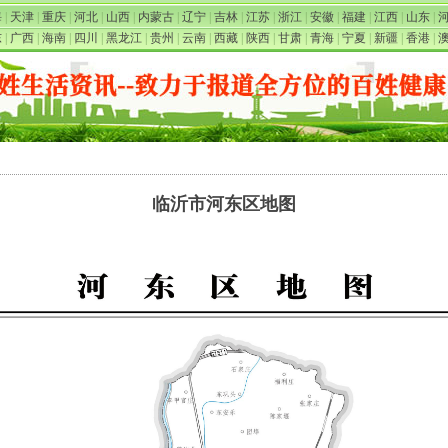
海
|
天津
|
重庆
|
河北
|
山西
|
内蒙古
|
辽宁
|
吉林
|
江苏
|
浙江
|
安徽
|
福建
|
江西
|
山东
|
东
|
广西
|
海南
|
四川
|
黑龙江
|
贵州
|
云南
|
西藏
|
陕西
|
甘肃
|
青海
|
宁夏
|
新疆
|
香港
|
临沂市河东区地图