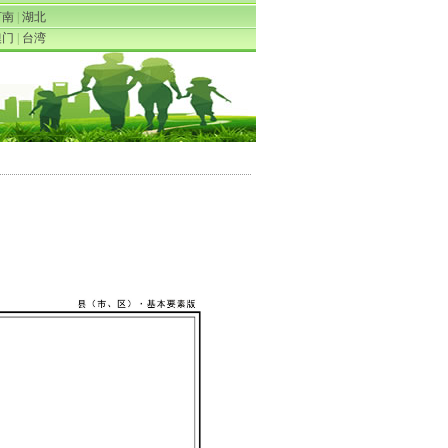
河南
|
湖北
澳门
|
台湾