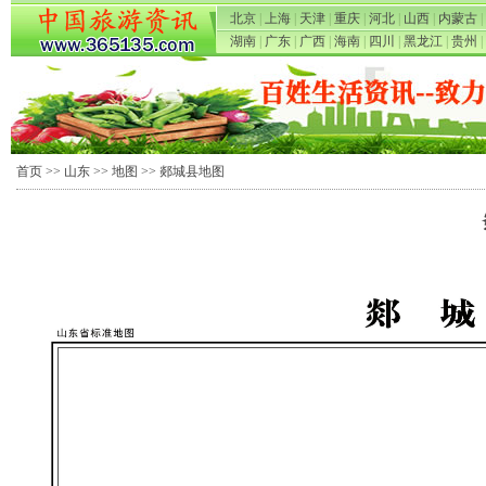
北京
|
上海
|
天津
|
重庆
|
河北
|
山西
|
内蒙古
|
湖南
|
广东
|
广西
|
海南
|
四川
|
黑龙江
|
贵州
|
首页
>>
山东
>>
地图
>> 郯城县地图