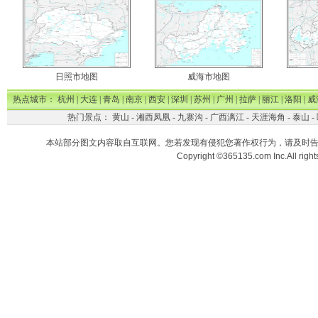
日照市地图
威海市地图
热点城市：
杭州
|
大连
|
青岛
|
南京
|
西安
|
深圳
|
苏州
|
广州
|
拉萨
|
丽江
|
洛阳
|
威
热门景点：
黄山
-
湘西凤凰
-
九寨沟
-
广西漓江
-
天涯海角
-
泰山
-
本站部分图文内容取自互联网。您若发现有侵犯您著作权行为，请及时
Copyright ©365135.com Inc.All ri