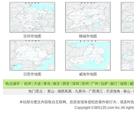
滨州市地图
聊城市地图
日照市地图
威海市地图
热点城市：
杭州
|
大连
|
青岛
|
南京
|
西安
|
深圳
|
苏州
|
广州
|
拉萨
|
丽江
|
洛阳
|
威
热门景点：
黄山
-
湘西凤凰
-
九寨沟
-
广西漓江
-
天涯海角
-
泰山
-
本站部分图文内容取自互联网。您若发现有侵犯您著作权行为，请及时
Copyright ©365135.com Inc.All ri