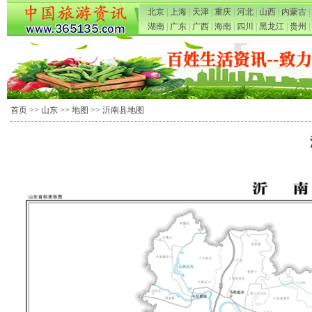
北京
|
上海
|
天津
|
重庆
|
河北
|
山西
|
内蒙古
|
湖南
|
广东
|
广西
|
海南
|
四川
|
黑龙江
|
贵州
|
首页
>>
山东
>>
地图
>> 沂南县地图