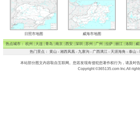
日照市地图
威海市地图
热点城市：
杭州
|
大连
|
青岛
|
南京
|
西安
|
深圳
|
苏州
|
广州
|
拉萨
|
丽江
|
洛阳
|
威
热门景点：
黄山
-
湘西凤凰
-
九寨沟
-
广西漓江
-
天涯海角
-
泰山
-
本站部分图文内容取自互联网。您若发现有侵犯您著作权行为，请及时
Copyright ©365135.com Inc.All ri