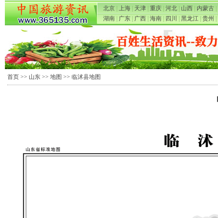
北京
|
上海
|
天津
|
重庆
|
河北
|
山西
|
内蒙古
|
湖南
|
广东
|
广西
|
海南
|
四川
|
黑龙江
|
贵州
|
首页
>>
山东
>>
地图
>> 临沭县地图