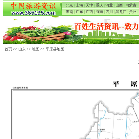
北京
|
上海
|
天津
|
重庆
|
河北
|
山西
|
内蒙古
|
湖南
|
广东
|
广西
|
海南
|
四川
|
黑龙江
|
贵州
|
首页
>>
山东
>>
地图
>> 平原县地图