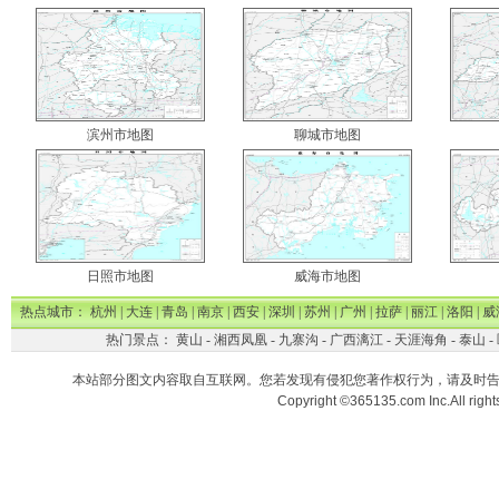
滨州市地图
聊城市地图
日照市地图
威海市地图
热点城市：
杭州
|
大连
|
青岛
|
南京
|
西安
|
深圳
|
苏州
|
广州
|
拉萨
|
丽江
|
洛阳
|
威
热门景点：
黄山
-
湘西凤凰
-
九寨沟
-
广西漓江
-
天涯海角
-
泰山
-
本站部分图文内容取自互联网。您若发现有侵犯您著作权行为，请及时
Copyright ©365135.com Inc.All ri